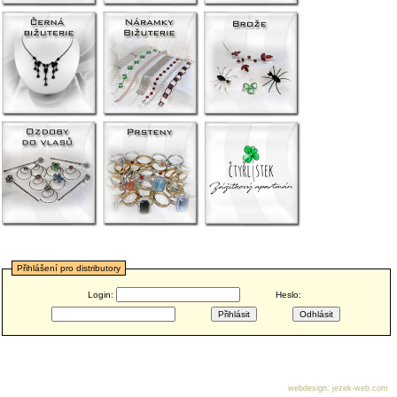
Přihlášení pro distributory
Login:
Heslo:
webdesign
:
jezek-web.com