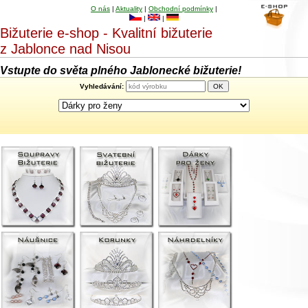
O nás
|
Aktuality
|
Obchodní podmínky
|
|
|
Bižuterie e-shop - Kvalitní bižuterie
z Jablonce nad Nisou
Vstupte do světa plného Jablonecké bižuterie!
Vyhledávání: