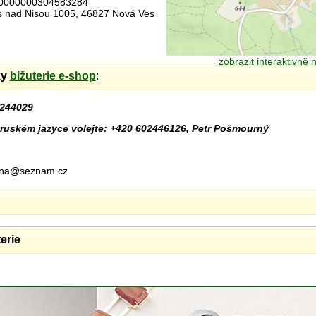
00000000304583284
es nad Nisou 1005, 46827 Nová Ves
zobrazit interaktivně
ky
bižuterie e-shop
:
244029
ruském jazyce volejte: +420 602446126, Petr Pošmourný
urna@seznam.cz
erie