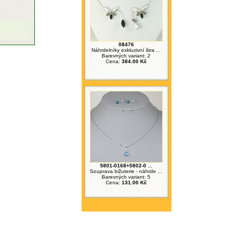
08476
Náhrdelníky exkluzivní štra ...
Barevných variant: 2
Cena:
384.00 Kč
5801-0168+5802-0 ...
Souprava bižuterie - náhrde ...
Barevných variant: 5
Cena:
131.00 Kč