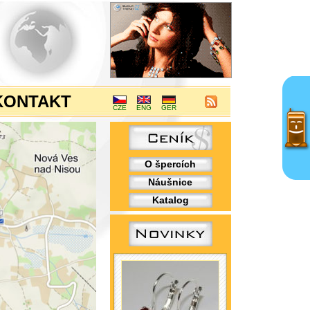
KONTAKT
CZE
ENG
GER
O špercích
Náušnice
Katalog