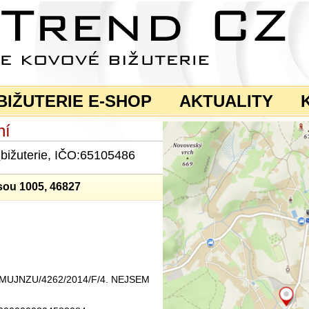
BIŽUTERIE E-SHOP
AKTUALITY
ní
a
bižuterie, IČO:65105486
sou 1005, 46827
ku MUJNZU/4262/2014/F/4. NEJSEM