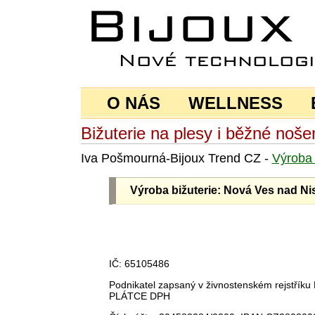
O NÁS
WELLNESS
Bižuterie na plesy i běžné noše
Iva Pošmourná-Bijoux Trend CZ -
Výrob
Výroba bižuterie: Nová Ves nad Ni
IČ: 65105486
Podnikatel zapsaný v živnostenském rejstří
PLÁTCE DPH