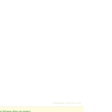
webdesign
:
jezek-web.com
tní bižuterie přímo od výrobce