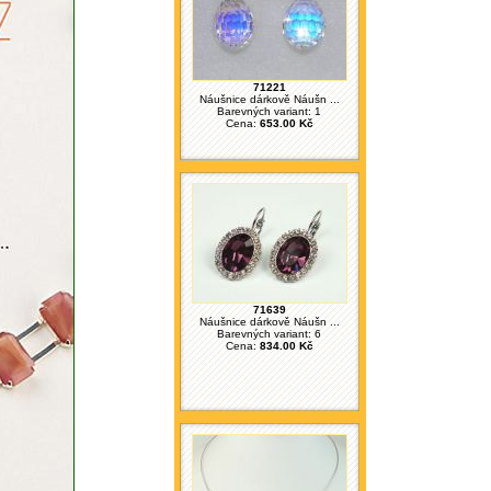
71221
Náušnice dárkově Náušn ...
Barevných variant: 1
Cena:
653.00 Kč
71639
Náušnice dárkově Náušn ...
Barevných variant: 6
Cena:
834.00 Kč