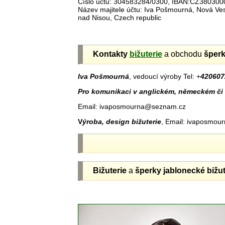
Číslo účtu: 304583284/0300, IBAN:CZ38030
Název majitele účtu: Iva Pošmourná, Nová V
nad Nisou, Czech republic
Kontakty
bižuterie
a obchodu
šper
Iva Pošmourná
, vedoucí výroby Tel: +
420607
Pro komunikaci v anglickém, německém či 
Email: ivaposmourna@seznam.cz
V
ýroba, design bižuterie
, Email: ivaposmo
Bižuterie
a
šperky jablonecké
bižut