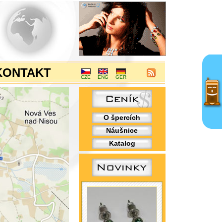
KONTAKT
CZE
ENG
GER
O špercích
Náušnice
Katalog