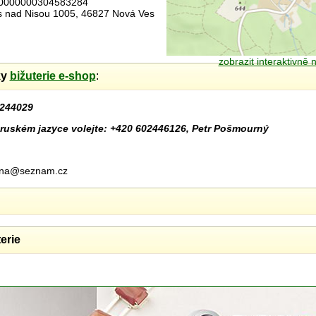
00000000304583284
es nad Nisou 1005, 46827 Nová Ves
zobrazit interaktivně
ky
bižuterie e-shop
:
244029
ruském jazyce volejte: +420 602446126, Petr Pošmourný
urna@seznam.cz
erie