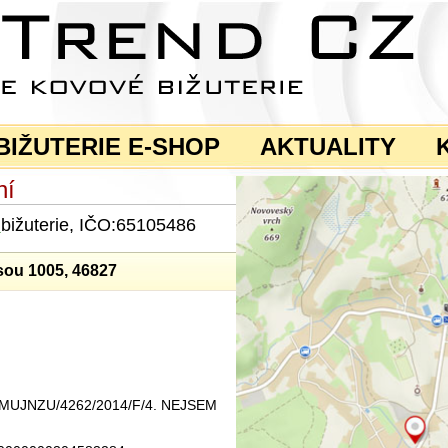
BIŽUTERIE E-SHOP
AKTUALITY
ní
a
bižuterie, IČO:65105486
sou 1005, 46827
ku MUJNZU/4262/2014/F/4. NEJSEM