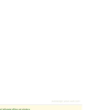
webdesign
:
jezek-web.com
tní bižuterie přímo od výrobce