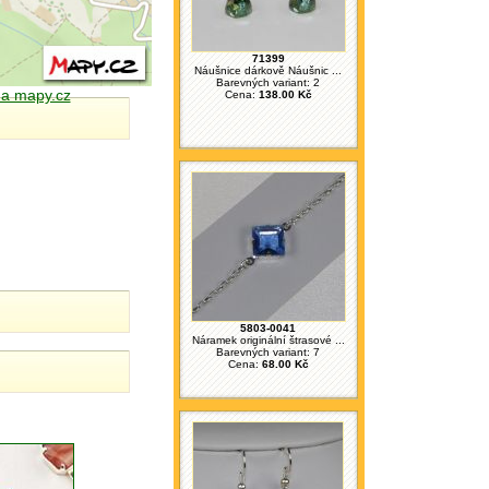
71399
Náušnice dárkově Náušnic ...
Barevných variant: 2
 na mapy.cz
Cena:
138.00 Kč
5803-0041
Náramek originální štrasové ...
Barevných variant: 7
Cena:
68.00 Kč