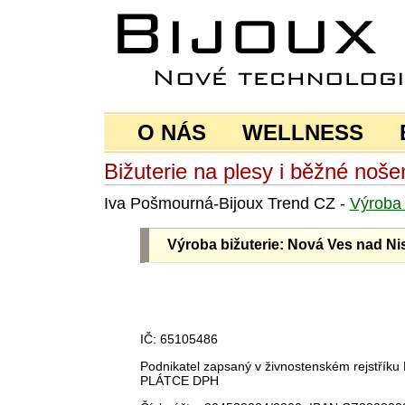
O NÁS
WELLNESS
Bižuterie na plesy i běžné noše
Iva Pošmourná-Bijoux Trend CZ -
Výrob
Výroba bižuterie: Nová Ves nad Ni
IČ: 65105486
Podnikatel zapsaný v živnostenském rejstří
PLÁTCE DPH