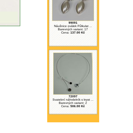
99091
Náušnice oválek Půlkulat ...
Barevných variant: 17
Cena:
137.00 Kč
72097
Svatební náhrdelník s kryst ...
Barevných variant: 2
Cena:
506.00 Kč