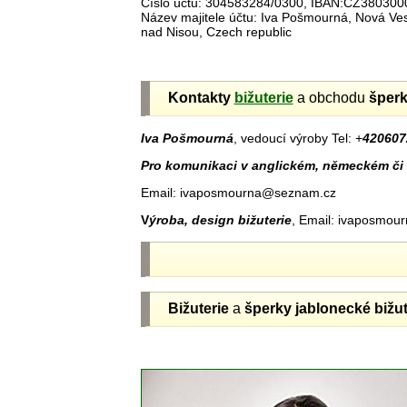
Číslo účtu: 304583284/0300, IBAN:CZ38030
Název majitele účtu: Iva Pošmourná, Nová V
nad Nisou, Czech republic
Kontakty
bižuterie
a obchodu
šper
Iva Pošmourná
, vedoucí výroby Tel: +
420607
Pro komunikaci v anglickém, německém či 
Email: ivaposmourna@seznam.cz
V
ýroba, design bižuterie
, Email: ivaposmo
Bižuterie
a
šperky jablonecké
bižut