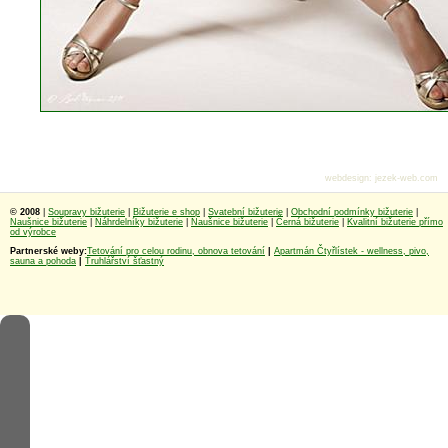
webdesign
:
jezek-web.com
© 2008
|
Soupravy bižuterie
|
Bižuterie e shop
|
Svatební bižuterie
|
Obchodní podmínky bižuterie
|
Naušnice bižuterie
|
Náhrdelníky bižuterie
|
Naušnice bižuterie
|
Černá bižuterie
|
Kvalitní bižuterie přímo
od výrobce
Partnerské weby:
Tetování pro celou rodinu, obnova tetování
|
Apartmán Čtyřlístek - wellness, pivo,
sauna a pohoda
|
Truhlářství šťastný