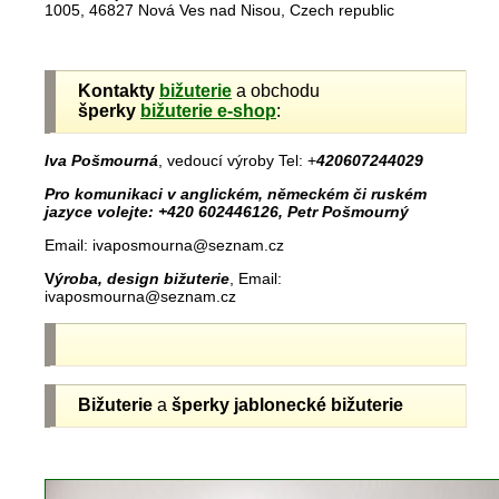
1005, 46827 Nová Ves nad Nisou, Czech republic
Kontakty
bižuterie
a obchodu
šperky
bižuterie e-shop
:
Iva Pošmourná
, vedoucí výroby Tel: +
420607244029
Pro komunikaci v anglickém, německém či ruském
jazyce volejte: +420 602446126, Petr Pošmourný
Email: ivaposmourna@seznam.cz
V
ýroba, design bižuterie
, Email:
ivaposmourna@seznam.cz
Bižuterie
a
šperky jablonecké
bižuterie