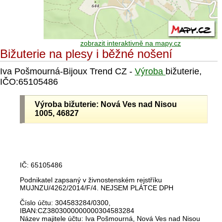
zobrazit interaktivně na mapy.cz
Bižuterie na plesy i běžné nošení
Iva Pošmourná-Bijoux Trend CZ -
Výroba
bižuterie,
IČO:65105486
Výroba bižuterie: Nová Ves nad Nisou
1005, 46827
IČ: 65105486
Podnikatel zapsaný v živnostenském rejstříku
MUJNZU/4262/2014/F/4. NEJSEM PLÁTCE DPH
Číslo účtu: 304583284/0300,
IBAN:CZ3803000000000304583284
Název majitele účtu: Iva Pošmourná, Nová Ves nad Nisou