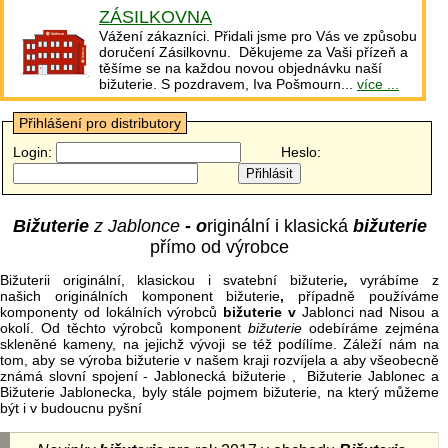
ZÁSILKOVNA
Vážení zákazníci. Přidali jsme pro Vás ve způsobu
doručení Zásilkovnu. Děkujeme za Vaši přízeň a
těšíme se na každou novou objednávku naší
bižuterie. S pozdravem, Iva Pošmourn...
více ...
Přihlášení pro distributory
Login:
Heslo:
Bižuterie
z Jablonce
- o
riginální i klasická
bižuterie
přímo od výrobce
Bižuterii originální, klasickou i svatební bižuterie
,
vyrábíme z
našich originálních komponent bižuterie
,
případně používáme
komponenty od lokálních výrobců
bižuterie v
Jablonci nad Nisou a
okolí. Od těchto výrobců komponent
bižuterie
odebíráme zejména
skleněné kameny, na jejichž vývoji se též podílíme. Záleží nám na
tom, aby se výroba bižuterie v našem kraji rozvíjela a aby všeobecně
známá slovní spojení - Jablonecká bižuterie , Bižuterie Jablonec a
Bižuterie Jablonecka, byly stále pojmem bižuterie, na který můžeme
být i v budoucnu pyšní