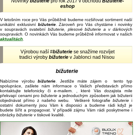
Novinky
bižuterie
pro rok 2017 v obchodu
Bižuterie-
eshop
V letošním roce pro Vás průběžně budeme rozšiřovat sortiment naší
unikátní exklusivní
bižuterie
. Zároveň pro Vás chystáme i novinky
v soupravách svatební
bižuterie, plesové bižuterie a v dárkových
soupravách.
O novinkách Vás budeme průběžně informovat v našich
aktualitách
.
Výrobou naší #
bižuterie
se snažíme rozvíjet
tradici výroby
bižuterie
v Jablonci nad Nisou
bižuterie
Nabízíme výrobu
bižuterie
. Jestliže máte zájem o tento typ
spolupráce, zašlete nám informace o Vašich představách přímo
kontaktujte telefonicky či e-mailem. , které Vás dozajista mile
překvapí cenami pro
bižuterie
a jednoduchým způsobem jak bižuterii
objednávat přímo z našeho webu. Veškeré fotografie
bižuterie
i
ostatní dokumenty jsou Vám k disposici a budeme rádi když je
budete šířit a propagovat. V případě zájmu Vám rádi poskytneme i
obrázky
bižuterie
v tiskové kvalitě.