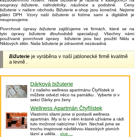
každodennímu nošení. Naše
bižuterie
je řazena v kategoriích na
soupravy bižuterie
,
náhrdelníky
,
náušnice
a podobně. Ceny
bižuterie
v našem obchodu Bižuterie e-shop jsou konečné. Nejsme
plátci DPH. Vzory naší
bižuterie
si fotíme sami a digitálně je
neupravujeme.
Povrchové úpravy
bižuterie
zajišťujeme ve firmách, které se na
tyto úpravy
bižuterie
dlouhodobě specializují. Všechny námi
používané povrchové úpravy bižuterie jsou bez použití Niklu a
Niklových slitin. Naše bižuterie je zdravotně nezávadná.
Bižuterie
je vyráběna v naší jablonecké firmě kvalitně
a levně .
Dárková bižuterie
I z našeho wellness apartmánu Čtyřlístek si
můžete odvézt něco na památku . Vyberte si v
sekci Dárky pro ženy
Wellness Apartmán Čtyřlístek
Vlastními silami jsme si postavili wellness
apartmán. My si to v něm krásně užíváme a rádi
tuto možnost nabízíme i Vám. Nechali jsme se
trochu inspirovat návštěvou klasických pivních
lázní a uděla...
více ...