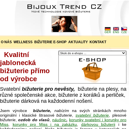
GER
ENG
CZE
O NÁS
WELLNESS
BIŽUTERIE E-SHOP
AKTUALITY
KONTAKT
Kvalitní
jablonecká
bižuterie přímo
od výrobce
Svatební
bižuterie pro nevěsty,
bižuterie na plesy, na
různé společenské akce, bižuterie z korálků a perliček,
bižuterie dárková na každodenní nošení.
Jsem výrobce
bižuterie,
nabízím
na svých stránkách mnoho
originální i klasické štrasové
bižuterie
,
svatební bižuterie
, plesové
bi
žuterie
,
ozdob do vlasů
,
náušnic
,
korunky svatební i korunky pro
Miss
,
korunky pro Miss i na zakázku
,
dárkovou bižuterii
i ke