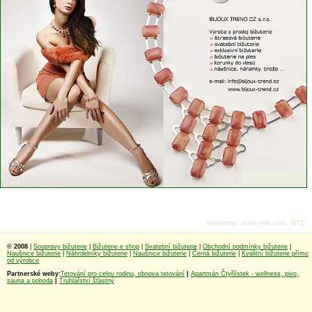
webdesign
:
jezek-web.com
,
BTC
© 2008
|
Soupravy bižuterie
|
Bižuterie e shop
|
Svatební bižuterie
|
Obchodní podmínky bižuterie
|
Naušnice bižuterie
|
Náhrdelníky bižuterie
|
Naušnice bižuterie
|
Černá bižuterie
|
Kvalitní bižuterie přímo
od výrobce
Partnerské weby:
Tetování pro celou rodinu, obnova tetování
|
Apartmán Čtyřlístek - wellness, pivo,
sauna a pohoda
|
Truhlářství šťastný