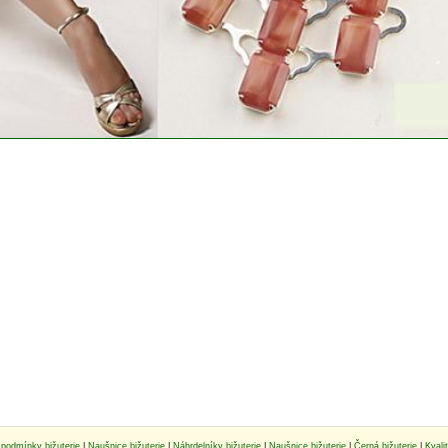
podmínky bižuterie
|
Naušnice bižuterie
|
Náhrdelníky bižuterie
|
Naušnice bižuterie
|
Černá bižuterie
|
Kvali