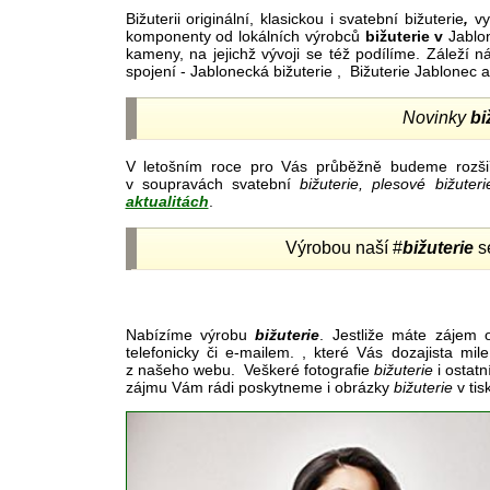
Bižuterii originální, klasickou i svatební bižuterie
,
vy
komponenty od lokálních výrobců
bižuterie v
Jablon
kameny, na jejichž vývoji se též podílíme. Záleží 
spojení - Jablonecká bižuterie , Bižuterie Jablonec 
Novinky
bi
V letošním roce pro Vás průběžně budeme rozšiřo
v soupravách svatební
bižuterie, plesové bižute
aktualitách
.
Výrobou naší #
bižuterie
se
Nabízíme výrobu
bižuterie
. Jestliže máte zájem 
telefonicky či e-mailem. , které Vás dozajista mi
z našeho webu. Veškeré fotografie
bižuterie
i ostatn
zájmu Vám rádi poskytneme i obrázky
bižuterie
v tis