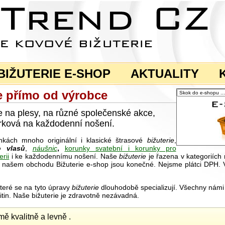
BIŽUTERIE E-SHOP
AKTUALITY
ie přímo od výrobce
e na plesy, na různé společenské akce,
dárková na každodenní nošení.
kách mnoho originální i klasické štrasové
bižuterie
,
 vlasů
,
náušnic
,
korunky svatební i korunky pro
rii
i ke každodennímu nošení. Naše
bižuterie
je řazena v kategoriích
 našem obchodu Bižuterie e-shop jsou konečné. Nejsme plátci DPH. 
které se na tyto úpravy
bižuterie
dlouhodobě specializují. Všechny nám
slitin. Naše bižuterie je zdravotně nezávadná.
mě kvalitně a levně .