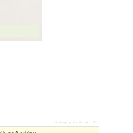
webdesign
:
jezek-web.com
,
BTC
tní bižuterie přímo od výrobce