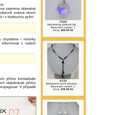
me
áme zejména skleněné
šeobecně známá slovní
ýt i v budoucnu pyšní
71222
Náhrdelníky dárkově Ná ...
Barevných variant: 1
Cena:
469.00 Kč
s chystáme i novinky
informovat v našich
u
ch přímo kontaktujte
4-C33
rii objednávat přímo
Náhrdelník černé bižuterie ...
 propagovat. V případě
Barevných variant: 1
Cena:
259.00 Kč