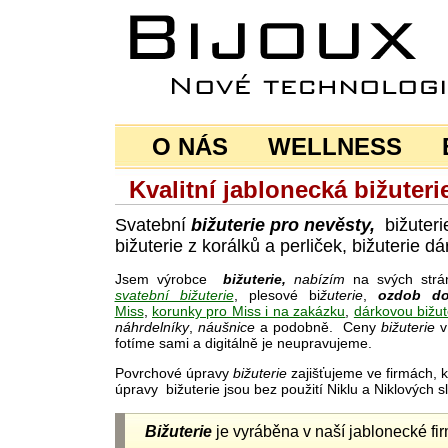
O NÁS
WELLNESS
Kvalitní jablonecká bižuter
Svatební
bižuterie pro nevěsty,
bižuteri
bižuterie z korálků a perliček, bižuterie 
Jsem výrobce
bižuterie,
nabízím
na svých strán
svatební bižuterie
, plesové bi
žuterie
,
ozdob do
Miss
,
korunky pro Miss i na zakázku
,
dárkovou bižute
náhrdelníky
,
náušnice
a podobně. Ceny
bižuterie
v
fotíme sami a digitálně je neupravujeme.
Povrchové úpravy
bižuterie
zajišťujeme ve firmách, 
úpravy bižuterie jsou bez použití Niklu a Niklových 
Bižuterie
je vyráběna v naší jablonecké fir