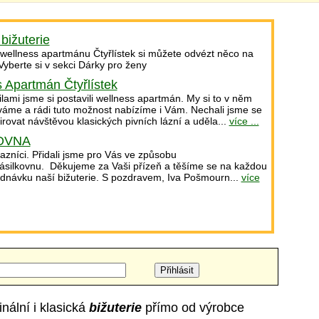
bižuterie
 wellness apartmánu Čtyřlístek si můžete odvézt něco na
 Vyberte si v sekci Dárky pro ženy
 Apartmán Čtyřlístek
ilami jsme si postavili wellness apartmán. My si to v něm
váme a rádi tuto možnost nabízíme i Vám. Nechali jsme se
irovat návštěvou klasických pivních lázní a uděla...
více ...
OVNA
azníci. Přidali jsme pro Vás ve způsobu
ásilkovnu. Děkujeme za Vaši přízeň a těšíme se na každou
dnávku naší bižuterie. S pozdravem, Iva Pošmourn...
více
ginální i klasická
bižuterie
přímo od výrobce