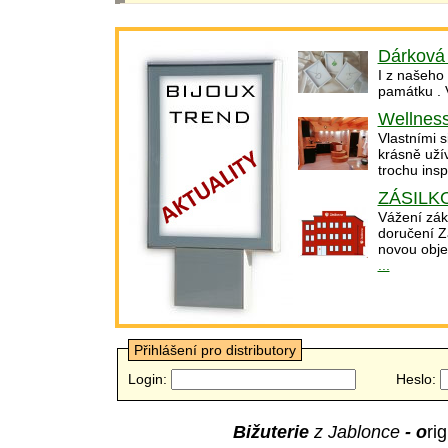
Dárková 
I z našeho
památku .
Wellness
Vlastními s
krásně uží
trochu insp
ZÁSILK
Vážení zák
doručení Z
novou obje
...
Přihlášení pro distributory
Login:
Heslo:
Bižuterie
z Jablonce
- o
ri