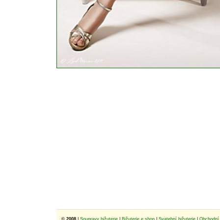
© 2008
|
Soupravy bižuterie
|
Bižuterie e shop
|
Svatební bižuterie
|
Obchodní 