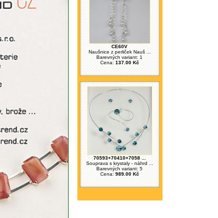
CE60V
Naušnice z perliček Nauš ...
Barevných variant: 1
Cena:
137.00 Kč
70593+70410+7058 ...
Souprava s krystaly - náhrd ...
Barevných variant: 5
Cena:
989.00 Kč