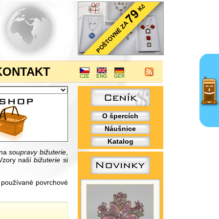
KONTAKT
CZE
ENG
GER
O špercích
Náušnice
Katalog
 na
soupravy bižuterie
,
Vzory naší
bižuterie
si
i používané povrchové