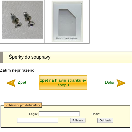
Šperky do soupravy
Zatím nepřiřazeno
zpět na hlavní stránku e-
Zpět
Další
shopu
Přihlášení pro distributory
Login:
Heslo: