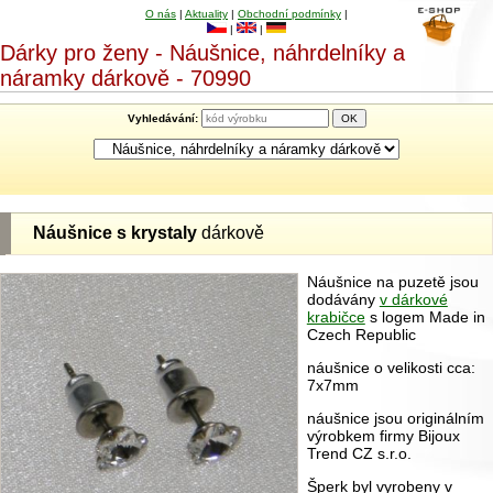
O nás
|
Aktuality
|
Obchodní podmínky
|
|
|
Dárky pro ženy - Náušnice, náhrdelníky a
náramky dárkově - 70990
Vyhledávání:
Náušnice s krystaly
dárkově
Náušnice na puzetě jsou
dodávány
v dárkové
krabičce
s logem Made in
Czech Republic
náušnice o velikosti cca:
7x7mm
náušnice jsou originálním
výrobkem firmy Bijoux
Trend CZ s.r.o.
Šperk byl vyrobeny v