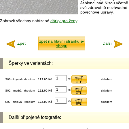
Jablonci nad Nisou včetně
své zdravotně nezávadné
povrchové úpravy.
Zobrazit všechny nabízené
dárky pro ženy
.
zpět na hlavní stránku e-
Zpět
Další
shopu
Šperky ve variantách:
ks
S00 - krystal - rhodium
122.00 Kč
skladem
ks
S02 - modrá - rhodium
122.00 Kč
skladem
ks
S07 - fialová - rhodium
122.00 Kč
skladem
Další připojené fotografie: