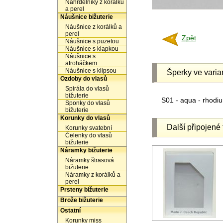
Náhrdelníky z korálků
a perel
Náušnice bižuterie
Náušnice z korálků a
perel
Zpět
Náušnice s puzetou
Náušnice s klapkou
Náušnice s
afroháčkem
Náušnice s klipsou
Šperky ve varia
Ozdoby do vlasů
Spirála do vlasů
bižuterie
S01 - aqua - rhodi
Sponky do vlasů
bižuterie
Korunky do vlasů
Další připojené 
Korunky svatební
Čelenky do vlasů
bižuterie
Náramky bižuterie
Náramky štrasová
bižuterie
Náramky z korálků a
perel
Prsteny bižuterie
Brože bižuterie
Ostatní
Korunky miss