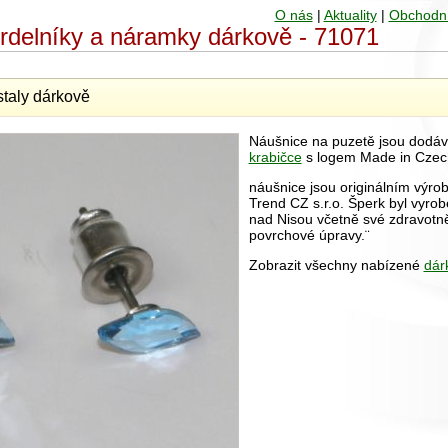
O nás
|
Aktuality
|
Obchodn
hrdelníky a náramky dárkově - 71071
staly dárkově
Náušnice na puzetě jsou dodá
krabičce
s logem Made in Czec
náušnice jsou originálním výro
Trend CZ s.r.o. Šperk byl vyrob
nad Nisou včetně své zdravot
povrchové úpravy.¨
Zobrazit všechny nabízené
dár