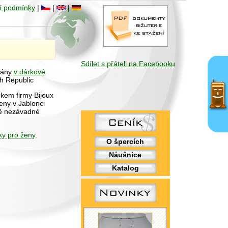
í podmínky
|
|
|
Sdílet s přáteli na Facebooku
vány
v dárkové
h Republic
bkem firmy Bijoux
eny v Jablonci
ně nezávadné
ky pro ženy
.
O špercích
Náušnice
Katalog