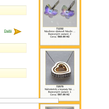
71232
Další
Náušnice dárkově Náušn ...
Barevných variant: 2
Cena:
560.00 Kč
72575
Náhrdelník s krystaly Ná ...
Barevných variant: 1
Cena:
597.00 Kč