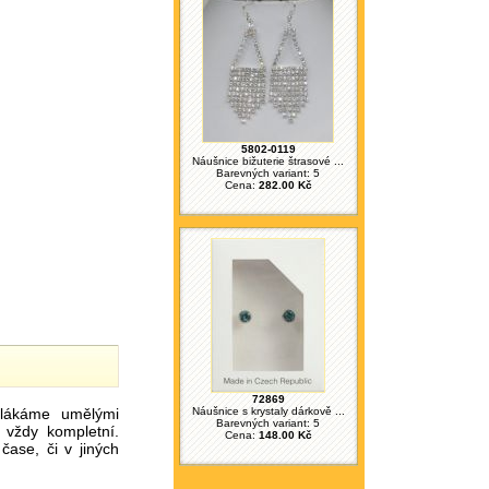
5802-0119
Náušnice bižuterie štrasové ...
Barevných variant: 5
Cena:
282.00 Kč
72869
ákáme umělými
Náušnice s krystaly dárkově ...
Barevných variant: 5
 vždy kompletní.
Cena:
148.00 Kč
ase, či v jiných