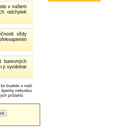
proto v našem
ch odchylek
čnosti vždy
 překvapením
 barevných
 ji vyrobíme
 že budete s naší
é šperky nebudou
čných průtahů.