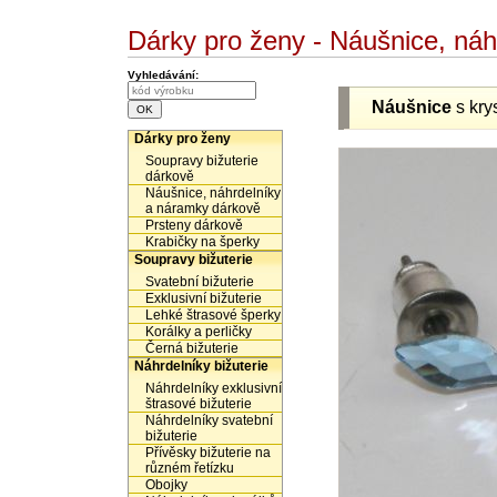
Dárky pro ženy - Náušnice, ná
Vyhledávání:
Náušnice
s kry
Dárky pro ženy
Soupravy bižuterie
dárkově
Náušnice, náhrdelníky
a náramky dárkově
Prsteny dárkově
Krabičky na šperky
Soupravy bižuterie
Svatební bižuterie
Exklusivní bižuterie
Lehké štrasové šperky
Korálky a perličky
Černá bižuterie
Náhrdelníky bižuterie
Náhrdelníky exklusivní
štrasové bižuterie
Náhrdelníky svatební
bižuterie
Přívěsky bižuterie na
různém řetízku
Obojky