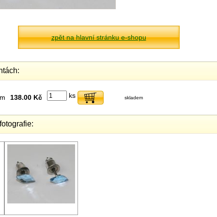
zpět na hlavní stránku e-shopu
ntách:
ks
um
138.00 Kč
skladem
fotografie: