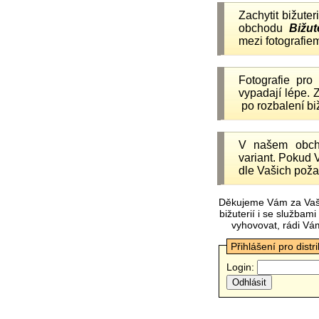
Zachytit bižuter
obchodu
Bižut
mezi fotografiem
Fotografie pr
vypadají lépe.
po rozbalení b
V našem obc
variant. Pokud 
dle Vašich poža
Děkujeme Vám za Vaš
bižuterií i se služba
vyhovovat, rádi Vá
Přihlášení pro distr
Login: