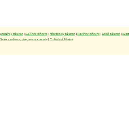
podmínky bižuterie
|
Naušnice bižuterie
|
Náhrdelníky bižuterie
|
Naušnice bižuterie
|
Černá bižuterie
|
Kvali
lístek - wellness, pivo, sauna a pohoda
|
Truhlářství šťastný