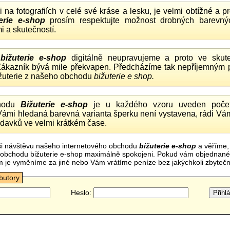
ii na fotografiích v celé své kráse a lesku, je velmi obtížné a 
erie e-shop
prosím respektujte možnost drobných barevný
i a skutečností.
o
bižuterie e-shop
digitálně neupravujeme a proto ve skute
 Zákazník bývá mile překvapen. Předcházíme tak nepříjemným
ižuterie z našeho obchodu
bižuterie e shop.
hodu
Bižuterie e-shop
je u každého vzoru uveden počet
Vámi hledaná barevná varianta šperku není vystavena, rádi Vám
davků ve velmi krátkém čase.
i návštěvu našeho internetového obchodu
bižuterie e-shop
a věříme,
mi obchodu bižuterie e-shop maximálně spokojeni. Pokud vám objednan
m je vyměníme za jiné nebo Vám vrátíme peníze bez jakýchkoli zbyte
ibutory
Heslo: