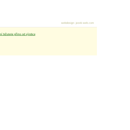
webdesign
:
jezek-web.com
tní bižuterie přímo od výrobce