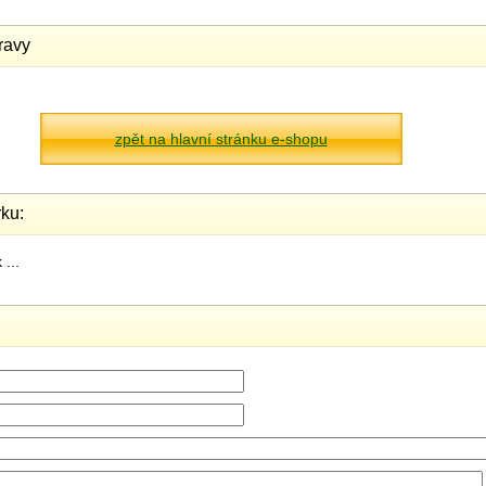
ravy
zpět na hlavní stránku e-shopu
ku:
...