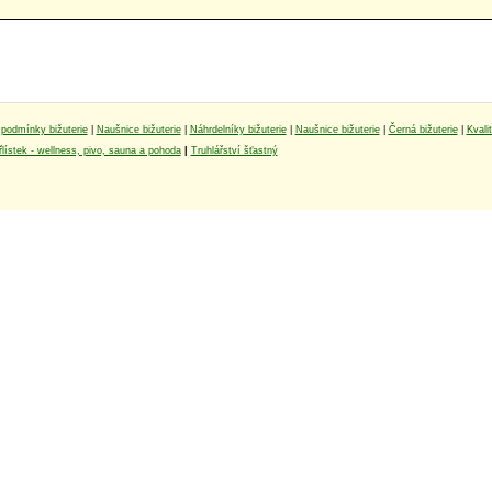
podmínky bižuterie
|
Naušnice bižuterie
|
Náhrdelníky bižuterie
|
Naušnice bižuterie
|
Černá bižuterie
|
Kvali
lístek - wellness, pivo, sauna a pohoda
|
Truhlářství šťastný