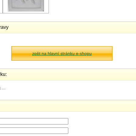
ravy
zpět na hlavní stránku e-shopu
ku:
...