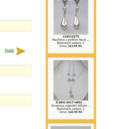
124G12275
Naušnice z perliček Nauš ...
Barevných variant: 2
Cena:
113.00 Kč
Další
S-4801-0017+4802 ...
Souprava originální bižuter ...
Barevných variant: 1
Cena:
142.00 Kč