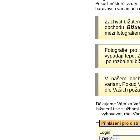
Pokud některé vzory 
barevných variantách 
Zachytit bižuter
obchodu
Bižut
mezi fotografiem
Fotografie pr
vypadají lépe.
po rozbalení b
V našem obc
variant. Pokud 
dle Vašich poža
Děkujeme Vám za Vaš
bižuterií i se služba
vyhovovat, rádi Vá
Přihlášení pro distr
Login: