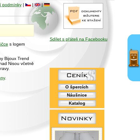
í podmínky
|
|
|
Sdílet s přáteli na Facebooku
ičce
s logem
my Bijoux Trend
 nad Nisou včetně
ravy.
eny
.
O špercích
Náušnice
Katalog