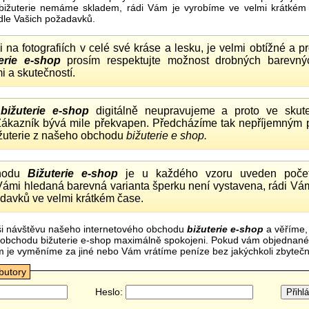
bižuterie nemáme skladem, rádi Vám je vyrobíme ve velmi krátkém č
dle Vašich požadavků.
ii na fotografiích v celé své kráse a lesku, je velmi obtížné a 
erie e-shop
prosím respektujte možnost drobných barevný
i a skutečností.
o
bižuterie e-shop
digitálně neupravujeme a proto ve skute
 Zákazník bývá mile překvapen. Předcházíme tak nepříjemným
ižuterie z našeho obchodu
bižuterie e shop.
hodu
Bižuterie e-shop
je u každého vzoru uveden počet
Vámi hledaná barevná varianta šperku není vystavena, rádi Vám
davků ve velmi krátkém čase.
i návštěvu našeho internetového obchodu
bižuterie e-shop
a věříme,
mi obchodu bižuterie e-shop maximálně spokojeni. Pokud vám objednan
m je vyměníme za jiné nebo Vám vrátíme peníze bez jakýchkoli zbyte
ibutory
Heslo: