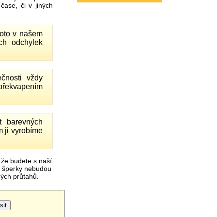
ase, či v jiných
proto v našem
ch odchylek
čnosti vždy
 překvapením
 barevných
 ji vyrobíme
 že budete s naší
é šperky nebudou
čných průtahů.