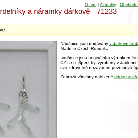
O nás
|
Aktuality
|
Obchodn
hrdelníky a náramky dárkově - 71233
vě
Náušnice jsou dodávány
v dárkové krab
Made in Czech Republic
náušnice jsou originálním výrobkem fir
CZ s.r.o. Šperk byl vyrobeny v Jablonci
své zdravotně nezávadné povrchové úp
Zobrazit všechny nabízené
dárky pro ž