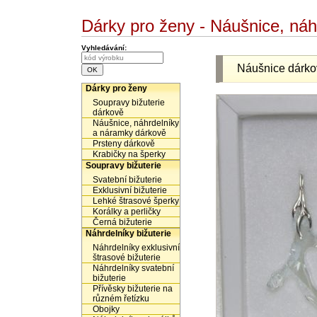
Dárky pro ženy - Náušnice, ná
Vyhledávání:
Náušnice dárko
Dárky pro ženy
Soupravy bižuterie
dárkově
Náušnice, náhrdelníky
a náramky dárkově
Prsteny dárkově
Krabičky na šperky
Soupravy bižuterie
Svatební bižuterie
Exklusivní bižuterie
Lehké štrasové šperky
Korálky a perličky
Černá bižuterie
Náhrdelníky bižuterie
Náhrdelníky exklusivní
štrasové bižuterie
Náhrdelníky svatební
bižuterie
Přívěsky bižuterie na
různém řetízku
Obojky