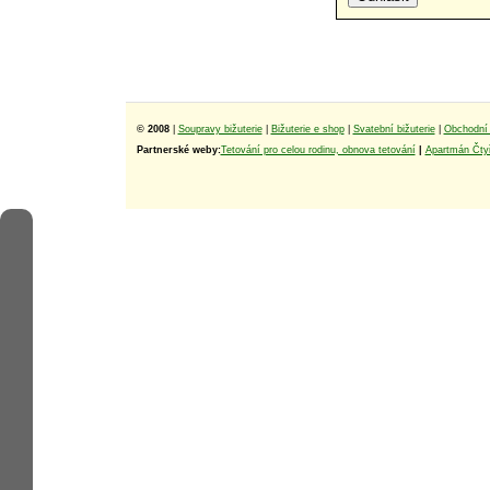
© 2008
|
Soupravy bižuterie
|
Bižuterie e shop
|
Svatební bižuterie
|
Obchodní 
Partnerské weby:
Tetování pro celou rodinu, obnova tetování
|
Apartmán Čtyř