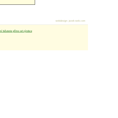
webdesign
:
jezek-web.com
tní bižuterie přímo od výrobce