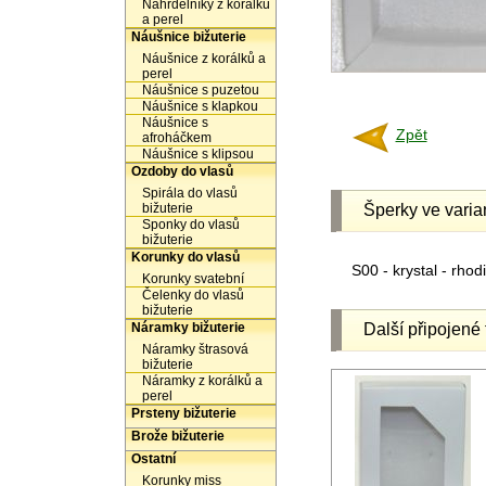
Náhrdelníky z korálků
a perel
Náušnice bižuterie
Náušnice z korálků a
perel
Náušnice s puzetou
Náušnice s klapkou
Náušnice s
Zpět
afroháčkem
Náušnice s klipsou
Ozdoby do vlasů
Spirála do vlasů
bižuterie
Šperky ve varia
Sponky do vlasů
bižuterie
Korunky do vlasů
S00 - krystal - rho
Korunky svatební
Čelenky do vlasů
bižuterie
Náramky bižuterie
Další připojené 
Náramky štrasová
bižuterie
Náramky z korálků a
perel
Prsteny bižuterie
Brože bižuterie
Ostatní
Korunky miss