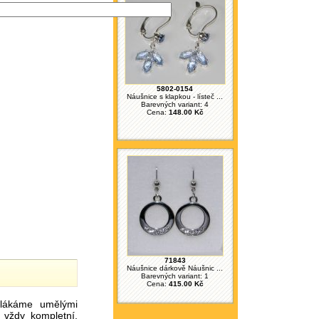
5802-0154
Náušnice s klapkou - lísteč ...
Barevných variant: 4
Cena:
148.00 Kč
71843
Náušnice dárkově Náušnic ...
Barevných variant: 1
Cena:
415.00 Kč
ákáme umělými
 vždy kompletní.