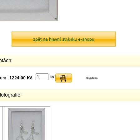
zpět na hlavní stránku e-shopu
ntách:
ks
dium
1224.00 Kč
skladem
fotografie: