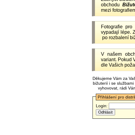
obchodu
Bižut
mezi fotografiem
Fotografie pr
vypadají lépe.
po rozbalení b
V našem obc
variant. Pokud 
dle Vašich poža
Děkujeme Vám za Vaš
bižuterií i se služba
vyhovovat, rádi Vá
Přihlášení pro distr
Login: