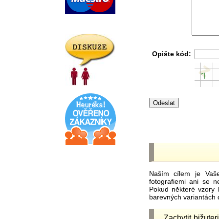
Opište kód:
Naším cílem je Vaš
fotografiemi ani se 
Pokud některé vzory 
barevných variantách 
Zachytit bižuter