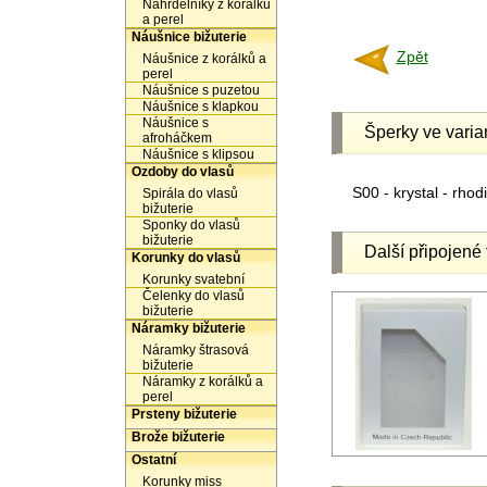
Náhrdelníky z korálků
a perel
Náušnice bižuterie
Zpět
Náušnice z korálků a
perel
Náušnice s puzetou
Náušnice s klapkou
Náušnice s
Šperky ve varia
afroháčkem
Náušnice s klipsou
Ozdoby do vlasů
S00 - krystal - rho
Spirála do vlasů
bižuterie
Sponky do vlasů
bižuterie
Další připojené 
Korunky do vlasů
Korunky svatební
Čelenky do vlasů
bižuterie
Náramky bižuterie
Náramky štrasová
bižuterie
Náramky z korálků a
perel
Prsteny bižuterie
Brože bižuterie
Ostatní
Korunky miss