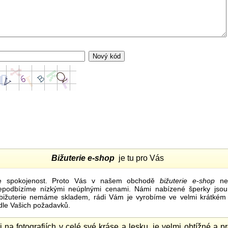
Bižuterie e-shop
je tu pro Vás
e spokojenost. Proto Vás v našem obchodě
bižuterie e-shop
nel
nepodbízíme nízkými neúplnými cenami. Námi nabízené šperky jsou
bižuterie nemáme skladem, rádi Vám je vyrobíme ve velmi krátkém č
dle Vašich požadavků.
ii na fotografiích v celé své kráse a lesku, je velmi obtížné a 