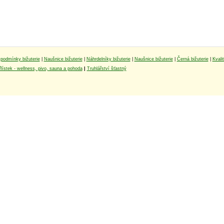
podmínky bižuterie
|
Naušnice bižuterie
|
Náhrdelníky bižuterie
|
Naušnice bižuterie
|
Černá bižuterie
|
Kvali
lístek - wellness, pivo, sauna a pohoda
|
Truhlářství šťastný