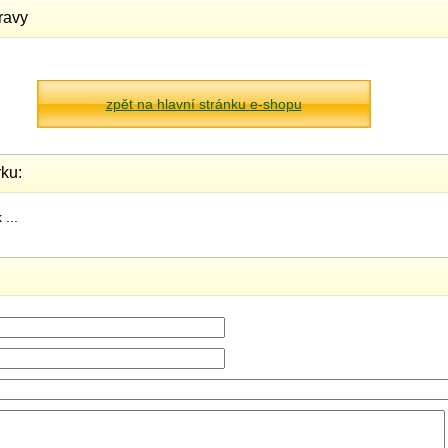
ravy
zpět na hlavní stránku e-shopu
ku:
...