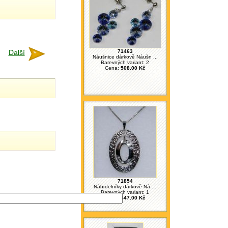
Další
71463
Náušnice dárkově Náušn ...
Barevných variant: 2
Cena:
508.00 Kč
71854
Náhrdelníky dárkově Ná ...
Barevných variant: 1
Cena:
447.00 Kč