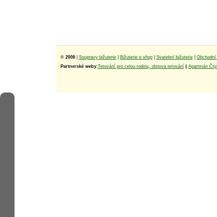
© 2008
|
Soupravy bižuterie
|
Bižuterie e shop
|
Svatební bižuterie
|
Obchodní 
Partnerské weby:
Tetování pro celou rodinu, obnova tetování
|
Apartmán Čtyř