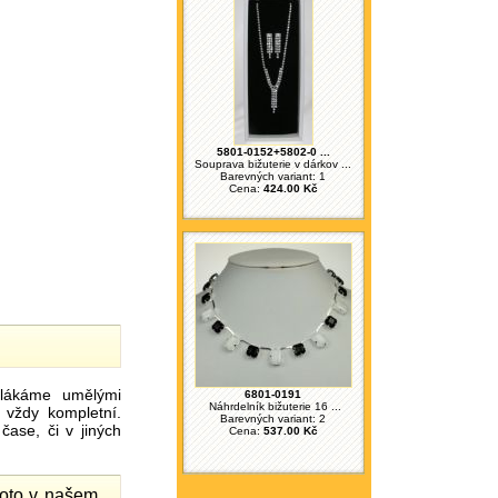
5801-0152+5802-0 ...
Souprava bižuterie v dárkov ...
Barevných variant: 1
Cena:
424.00 Kč
ákáme umělými
6801-0191
Náhrdelník bižuterie 16 ...
 vždy kompletní.
Barevných variant: 2
ase, či v jiných
Cena:
537.00 Kč
proto v našem