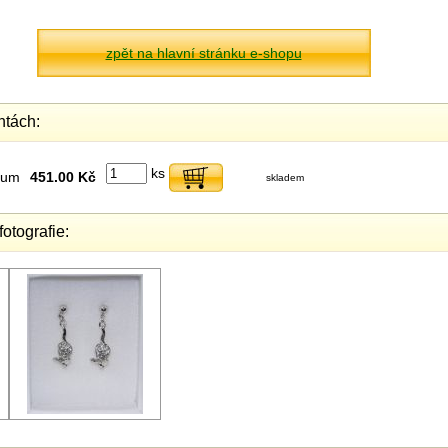
zpět na hlavní stránku e-shopu
ntách:
ks
dium
451.00 Kč
skladem
fotografie: