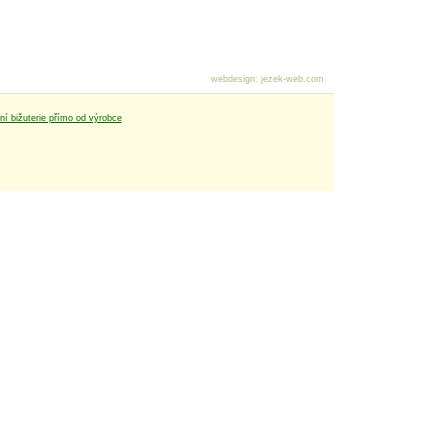
webdesign
:
jezek-web.com
tní bižuterie přímo od výrobce