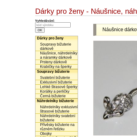
Dárky pro ženy - Náušnice, ná
Vyhledávání:
Náušnice dárko
Dárky pro ženy
Soupravy bižuterie
dárkově
Náušnice, náhrdelníky
a náramky dárkově
Prsteny dárkově
Krabičky na šperky
Soupravy bižuterie
Svatební bižuterie
Exklusivní bižuterie
Lehké štrasové šperky
Korálky a perličky
Černá bižuterie
Náhrdelníky bižuterie
Náhrdelníky exklusivní
štrasové bižuterie
Náhrdelníky svatební
bižuterie
Přívěsky bižuterie na
různém řetízku
Obojky