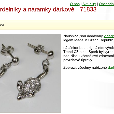
O nás
|
Aktuality
|
Obchodn
hrdelníky a náramky dárkově - 71833
vě
Náušnice jsou dodávány
v dárk
logem Made in Czech Republic
náušnice jsou originálním výro
Trend CZ s.r.o. Šperk byl vyrob
nad Nisou včetně své zdravot
povrchové úpravy.
Zobrazit všechny nabízené
dár