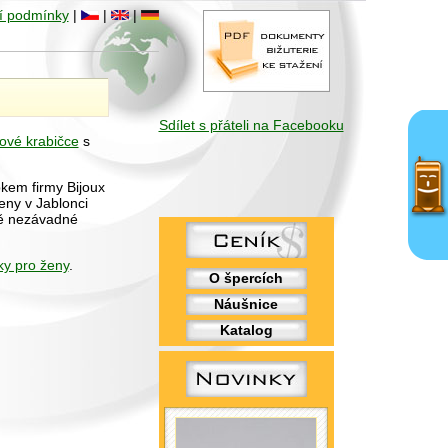
í podmínky
|
|
|
Sdílet s přáteli na Facebooku
ové krabičce
s
bkem firmy Bijoux
eny v Jablonci
ně nezávadné
ky pro ženy
.
O špercích
Náušnice
Katalog