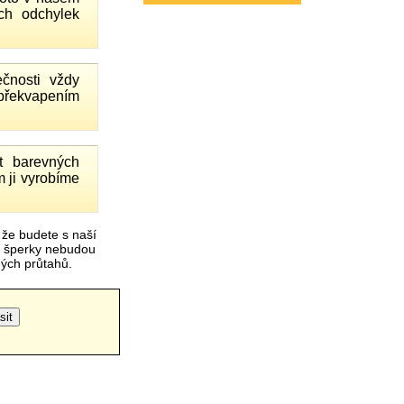
ch odchylek
čnosti vždy
 překvapením
 barevných
 ji vyrobíme
 že budete s naší
é šperky nebudou
čných průtahů.