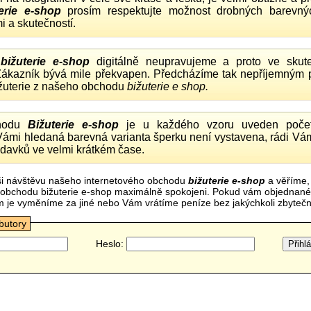
erie e-shop
prosím respektujte možnost drobných barevný
i a skutečností.
o
bižuterie e-shop
digitálně neupravujeme a proto ve skute
 Zákazník bývá mile překvapen. Předcházíme tak nepříjemným
ižuterie z našeho obchodu
bižuterie e shop.
hodu
Bižuterie e-shop
je u každého vzoru uveden počet
Vámi hledaná barevná varianta šperku není vystavena, rádi Vám
davků ve velmi krátkém čase.
i návštěvu našeho internetového obchodu
bižuterie e-shop
a věříme,
mi obchodu bižuterie e-shop maximálně spokojeni. Pokud vám objednan
m je vyměníme za jiné nebo Vám vrátíme peníze bez jakýchkoli zbyte
ibutory
Heslo: