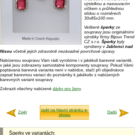
výstelkou a nasouvacím
víčkem s průhlednou
slídou o rozměrech
30x85x100 mm.
Veškeré
šperky
ze
soupravy jsou originálními
výrobky firmy
Bijoux Trend
CZ s.r.o
.
Šperky
byly
vyrobeny v
Jablonci nad
Nisou
včetně jejich zdravotně nezávadné povrchové úpravy.
Nabízenou soupravu Vám rádi vyrobíme i v jakékoli barevné variantě,
v jaké jsou zobrazeny samostatné komponenty soupravy. Pokud Vámi
poptávaná barevná varianta není v nabídce, stačí při objednávce
zapsat barevnou variaci do poznámky k jakékoliv z nabízených
barevných variant soupravy.
Zobrazit všechny nabízené
dárky pro ženy
.
zpět na hlavní stránku e-
Zpět
Další
shopu
Šperky ve variantách: