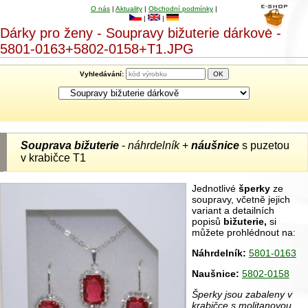
O nás
|
Aktuality
|
Obchodní podmínky
|
|
|
Dárky pro ženy - Soupravy bižuterie dárkově -
5801-0163+5802-0158+T1.JPG
Vyhledávání:
Souprava bižuterie
-
náhrdelník
+
náušnice
s puzetou
v krabičce T1
Jednotlivé
šperky
ze
soupravy, včetně jejich
variant a detailních
popisů
bižuterie,
si
můžete prohlédnout na:
Náhrdelník:
5801-0163
Naušnice:
5802-0158
Šperky jsou zabaleny v
krabičce s molitanovou