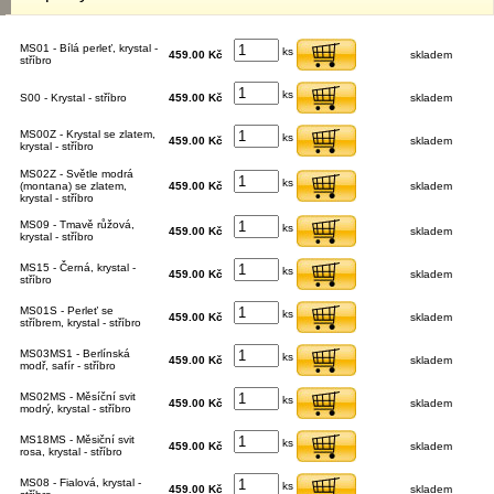
MS01 - Bílá perleť, krystal -
ks
459.00 Kč
skladem
stříbro
ks
S00 - Krystal - stříbro
459.00 Kč
skladem
MS00Z - Krystal se zlatem,
ks
459.00 Kč
skladem
krystal - stříbro
MS02Z - Světle modrá
ks
(montana) se zlatem,
459.00 Kč
skladem
krystal - stříbro
MS09 - Tmavě růžová,
ks
459.00 Kč
skladem
krystal - stříbro
MS15 - Černá, krystal -
ks
459.00 Kč
skladem
stříbro
MS01S - Perleť se
ks
459.00 Kč
skladem
stříbrem, krystal - stříbro
MS03MS1 - Berlínská
ks
459.00 Kč
skladem
modř, safír - stříbro
MS02MS - Měsíční svit
ks
459.00 Kč
skladem
modrý, krystal - stříbro
MS18MS - Měsiční svit
ks
459.00 Kč
skladem
rosa, krystal - stříbro
MS08 - Fialová, krystal -
ks
459.00 Kč
skladem