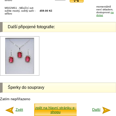
stříbro
momentálně
MS02MS1 - Měsíční svit
není skladem,
světle modrý, světlý safír -
459.00 Kč
dostupnost
na
stříbro
dotaz
Další připojené fotografie:
Šperky do soupravy
Zatím nepřiřazeno
zpět na hlavní stránku e-
Zpět
Další
shopu