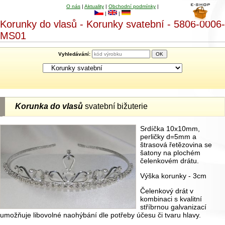
O nás
|
Aktuality
|
Obchodní podmínky
|
|
|
Korunky do vlasů - Korunky svatební - 5806-0006-
MS01
Vyhledávání:
Korunka do vlasů
svatební bižuterie
Srdíčka 10x10mm,
perličky d=5mm a
štrasová řetězovina se
šatony na plochém
čelenkovém drátu.
Výška korunky - 3cm
Čelenkový drát v
kombinaci s kvalitní
stříbrnou galvanizací
umožňuje libovolné naohýbání dle potřeby účesu či tvaru hlavy.