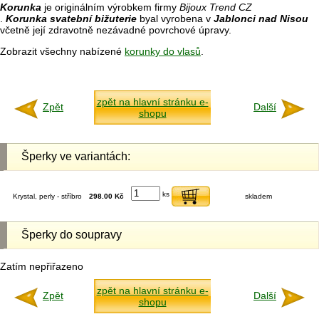
Korunka
je originálním výrobkem firmy
Bijoux Trend CZ
.
Korunka svatební bižuterie
byal vyrobena v
Jablonci nad Nisou
včetně její zdravotně nezávadné povrchové úpravy.
Zobrazit všechny nabízené
korunky do vlasů
.
zpět na hlavní stránku e-
Zpět
Další
shopu
Šperky ve variantách:
ks
Krystal, perly - stříbro
298.00 Kč
skladem
Šperky do soupravy
Zatím nepřiřazeno
zpět na hlavní stránku e-
Zpět
Další
shopu