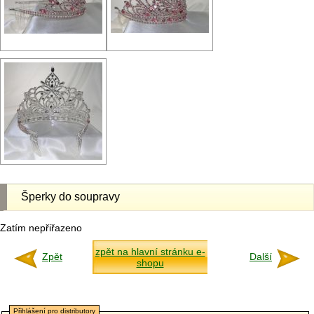
Šperky do soupravy
Zatím nepřiřazeno
zpět na hlavní stránku e-
Zpět
Další
shopu
Přihlášení pro distributory