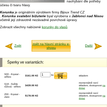
naohýbání dle potřeby
účesu či tvaru hlavy.
Korunka
je originálním výrobkem firmy
Bijoux Trend CZ
.
Korunka svatební bižuterie
byal vyrobena v
Jablonci nad Nisou
včetně její zdravotně nezávadné povrchové úpravy.
Zobrazit všechny nabízené
korunky do vlasů
.
zpět na hlavní stránku e-
Zpět
Další
shopu
Šperky ve variantách:
S00 - Krystal -
ks
3161.00 Kč
skladem
stříbro
momentálně není
S18 - Světle
3439.00 Kč
skladem, dostupnost
na
růžová - stříbro
dotaz
momentálně není
Z00 - Krystal -
5178.00 Kč
skladem, dostupnost
na
zlato
dotaz