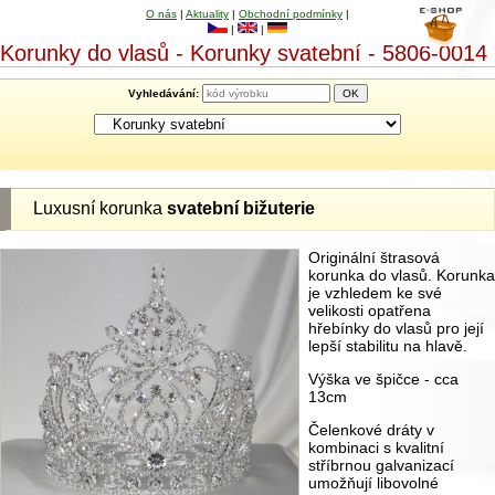
O nás
|
Aktuality
|
Obchodní podmínky
|
|
|
Korunky do vlasů - Korunky svatební - 5806-0014
Vyhledávání:
Luxusní korunka
svatební bižuterie
Originální štrasová
korunka do vlasů. Korunka
je vzhledem ke své
velikosti opatřena
hřebínky do vlasů pro její
lepší stabilitu na hlavě.
Výška ve špičce - cca
13cm
Čelenkové dráty v
kombinaci s kvalitní
stříbrnou galvanizací
umožňují libovolné