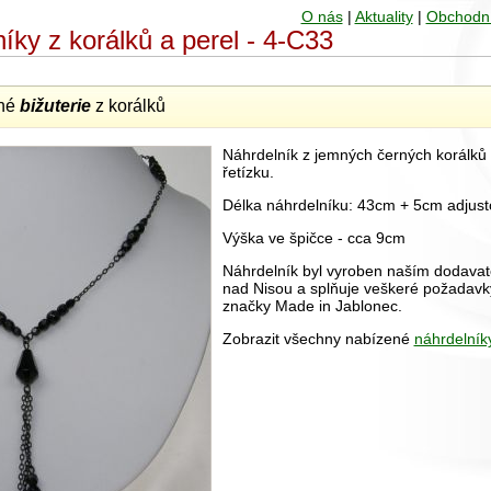
O nás
|
Aktuality
|
Obchodn
níky z korálků a perel - 4-C33
né
bižuterie
z korálků
Náhrdelník z jemných černých korálků
řetízku.
Délka náhrdelníku: 43cm + 5cm adjust
Výška ve špičce - cca 9cm
Náhrdelník byl vyroben naším dodavat
nad Nisou a splňuje veškeré požadavky
značky Made in Jablonec.
Zobrazit všechny nabízené
náhrdelníky