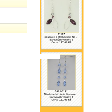
11187
náušnice s afroháčkem Ná ...
Barevných variant: 3
Cena:
187.00 Kč
5802-0121
Náušnice bižuterie štrasové ...
Barevných variant: 4
Cena:
121.00 Kč