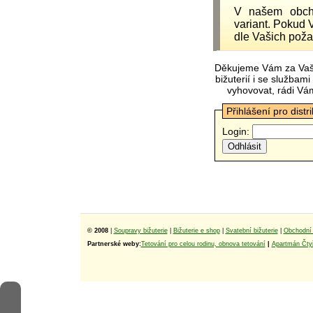
V našem obc
variant. Pokud 
dle Vašich poža
Děkujeme Vám za Vaš
bižuterií i se služba
vyhovovat, rádi Vá
Přihlášení pro distr
Login:
© 2008
|
Soupravy bižuterie
|
Bižuterie e shop
|
Svatební bižuterie
|
Obchodní 
Partnerské weby:
Tetování pro celou rodinu, obnova tetování
|
Apartmán Čtyř