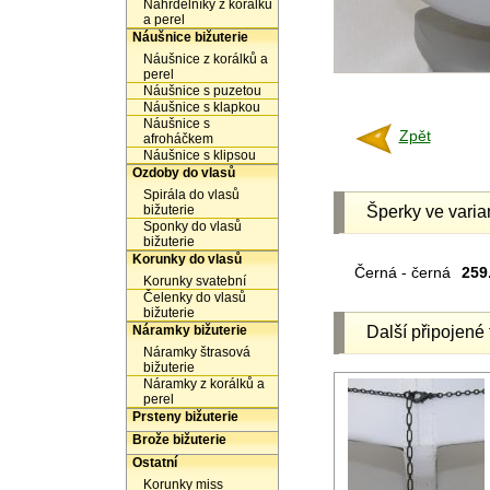
Náhrdelníky z korálků
a perel
Náušnice bižuterie
Náušnice z korálků a
perel
Náušnice s puzetou
Náušnice s klapkou
Náušnice s
Zpět
afroháčkem
Náušnice s klipsou
Ozdoby do vlasů
Spirála do vlasů
bižuterie
Šperky ve varia
Sponky do vlasů
bižuterie
Korunky do vlasů
Černá - černá
259
Korunky svatební
Čelenky do vlasů
bižuterie
Náramky bižuterie
Další připojené 
Náramky štrasová
bižuterie
Náramky z korálků a
perel
Prsteny bižuterie
Brože bižuterie
Ostatní
Korunky miss