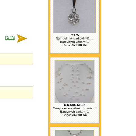
71175
Další
Náhrdelníky dárkově Ná ...
Barevných variant: 1
Cena:
373.00 Kč
K-K-5RS-MS02
Souprava svatební bižuterie ...
Barevných variant: 1
Cena:
349.00 Kč