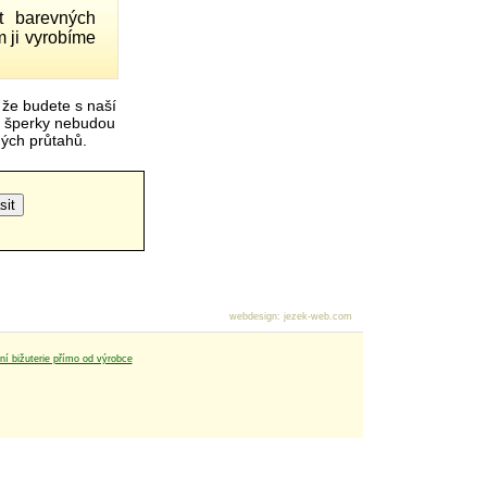
 barevných
 ji vyrobíme
 že budete s naší
é šperky nebudou
čných průtahů.
webdesign
:
jezek-web.com
tní bižuterie přímo od výrobce