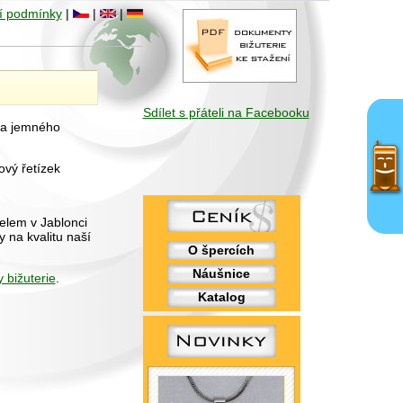
í podmínky
|
|
|
Sdílet s přáteli na Facebooku
 a jemného
ový řetízek
elem v Jablonci
 na kvalitu naší
O špercích
Náušnice
 bižuterie
.
Katalog