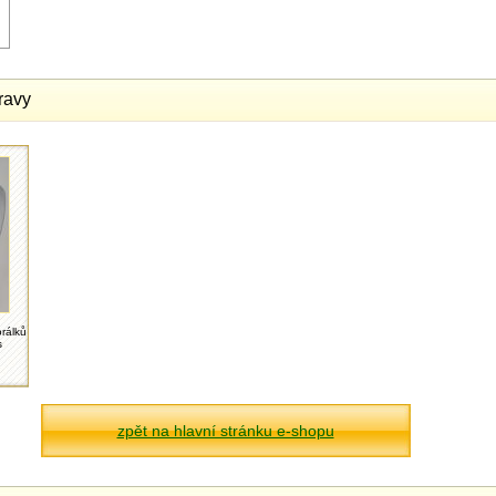
ravy
rálků
s
zpět na hlavní stránku e-shopu