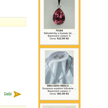
70184
Náhrdelníky s krystaly dá ...
Barevných variant: 6
Cena:
612.00 Kč
5801-0201+5802-0 ...
Souprava svatební bižuterie ...
Barevných variant: 1
Další
Cena:
401.00 Kč