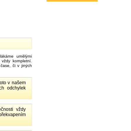
ákáme umělými
 vždy kompletní.
ase, či v jiných
proto v našem
ch odchylek
čnosti vždy
 překvapením