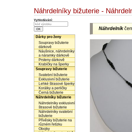
Náhrdelníky bižuterie - Náhrdel
Vyhledávání:
Náhrdelník
čer
Dárky pro ženy
Soupravy bižuterie
dárkově
Náušnice, náhrdelníky
a náramky dárkově
Prsteny dárkově
Krabičky na šperky
Soupravy bižuterie
Svatební bižuterie
Exklusivní bižuterie
Lehké štrasové šperky
Korálky a perličky
Černá bižuterie
Náhrdelníky bižuterie
Náhrdelníky exklusivní
štrasové bižuterie
Náhrdelníky svatební
bižuterie
Přívěsky bižuterie na
různém řetízku
Obojky