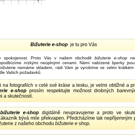
Bižuterie e-shop
je tu pro Vás
e spokojenost. Proto Vás v našem obchodě
bižuterie e-shop
nel
nepodbízíme nízkými neúplnými cenami. Námi nabízené šperky jsou
bižuterie nemáme skladem, rádi Vám je vyrobíme ve velmi krátkém č
dle Vašich požadavků.
ii na fotografiích v celé své kráse a lesku, je velmi obtížné a 
erie e-shop
prosím respektujte možnost drobných barevný
i a skutečností.
o
bižuterie e-shop
digitálně neupravujeme a proto ve skute
 Zákazník bývá mile překvapen. Předcházíme tak nepříjemným
ižuterie z našeho obchodu
bižuterie e shop.