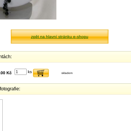
zpět na hlavní stránku e-shopu
ntách:
ks
.00 Kč
skladem
fotografie: