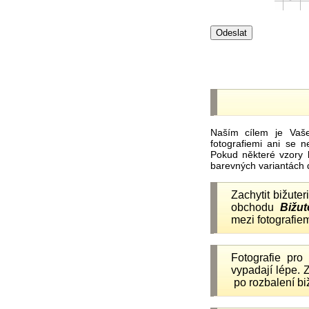
Naším cílem je Vaš
fotografiemi ani se 
Pokud některé vzory 
barevných variantách 
Zachytit bižuter
obchodu
Bižut
mezi fotografiem
Fotografie pr
vypadají lépe.
po rozbalení b