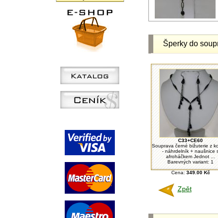
Šperky do soup
C33+CE60
Souprava černé bižuterie z ko
- náhrdelník + naušnice 
afroháčkem Jednot ...
Barevných variant: 1
Cena:
349.00 Kč
Zpět