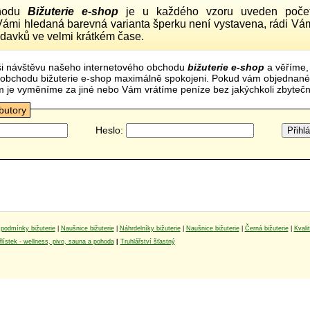
hodu
Bižuterie e-shop
je u každého vzoru uveden počet
Vámi hledaná barevná varianta šperku není vystavena, rádi Vám
davků ve velmi krátkém čase.
i návštěvu našeho internetového obchodu
bižuterie e-shop
a věříme,
mi obchodu bižuterie e-shop maximálně spokojeni. Pokud vám objednan
m je vyměníme za jiné nebo Vám vrátíme peníze bez jakýchkoli zbyte
ibutory
Heslo:
podmínky bižuterie
|
Naušnice bižuterie
|
Náhrdelníky bižuterie
|
Naušnice bižuterie
|
Černá bižuterie
|
Kvali
lístek - wellness, pivo, sauna a pohoda
|
Truhlářství šťastný