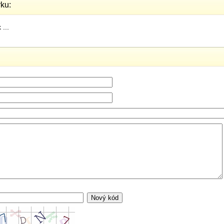
ku:
...