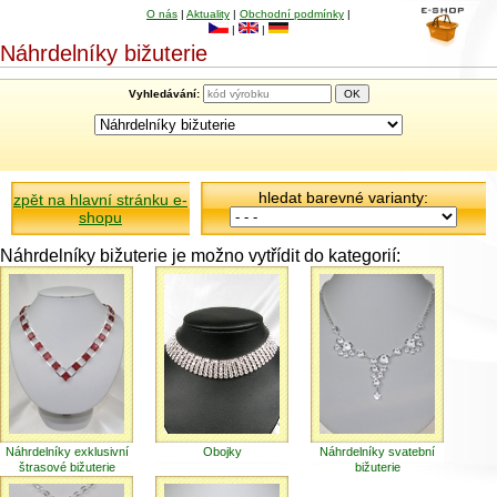
O nás
|
Aktuality
|
Obchodní podmínky
|
|
|
Náhrdelníky bižuterie
Vyhledávání:
hledat barevné varianty:
zpět na hlavní stránku e-
shopu
Náhrdelníky bižuterie je možno vytřídit do kategorií:
Náhrdelníky exklusivní
Obojky
Náhrdelníky svatební
štrasové bižuterie
bižuterie