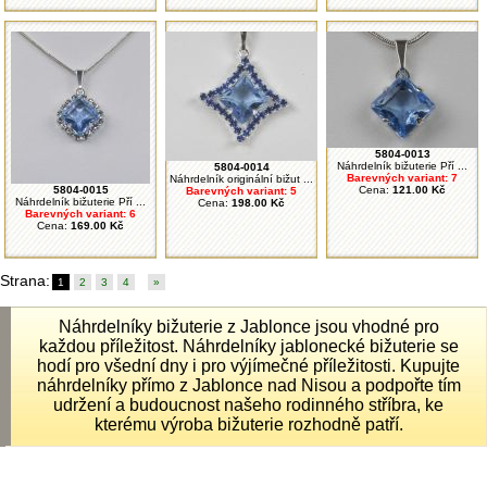
5804-0013
Náhrdelník bižuterie Pří ...
5804-0014
Barevných variant: 7
Náhrdelník originální bižut ...
5804-0015
Cena:
121.00 Kč
Barevných variant: 5
Náhrdelník bižuterie Pří ...
Cena:
198.00 Kč
Barevných variant: 6
Cena:
169.00 Kč
Strana:
1
2
3
4
»
Náhrdelníky bižuterie z Jablonce jsou vhodné pro
každou příležitost. Náhrdelníky jablonecké bižuterie se
hodí pro všední dny i pro výjímečné příležitosti. Kupujte
náhrdelníky přímo z Jablonce nad Nisou a podpořte tím
udržení a budoucnost našeho rodinného stříbra, ke
kterému výroba bižuterie rozhodně patří.