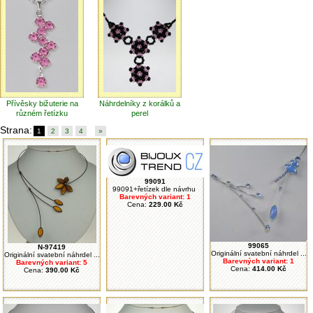
Přívěsky bižuterie na
Náhrdelníky z korálků a
různém řetízku
perel
Strana:
1
2
3
4
»
99091
99091+řetízek dle návrhu
Barevných variant: 1
Cena:
229.00 Kč
99065
N-97419
Originální svatební náhrdel ...
Originální svatební náhrdel ...
Barevných variant: 1
Barevných variant: 5
Cena:
414.00 Kč
Cena:
390.00 Kč