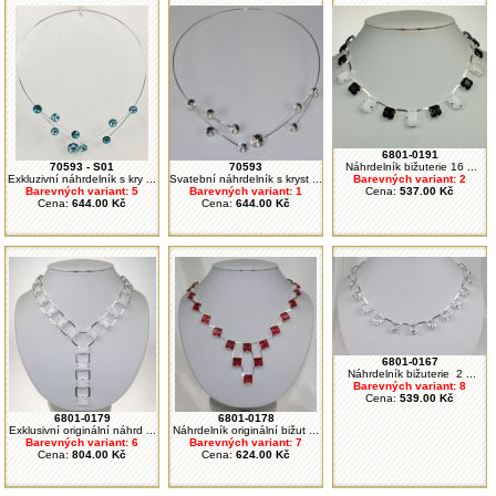
6801-0191
70593 - S01
70593
Náhrdelník bižuterie 16 ...
Exkluzivní náhrdelník s kry ...
Svatební náhrdelník s kryst ...
Barevných variant: 2
Barevných variant: 5
Barevných variant: 1
Cena:
537.00 Kč
Cena:
644.00 Kč
Cena:
644.00 Kč
6801-0167
Náhrdelník bižuterie 2 ...
Barevných variant: 8
Cena:
539.00 Kč
6801-0179
6801-0178
Exklusivní originální náhrd ...
Náhrdelník originální bižut ...
Barevných variant: 6
Barevných variant: 7
Cena:
804.00 Kč
Cena:
624.00 Kč