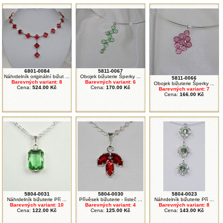
6801-0084
5811-0067
Náhrdelník originální bižut ...
Obojek bižuterie Šperky ...
5811-0066
Barevných variant: 8
Barevných variant: 6
Obojek bižuterie Šperky ...
Cena:
524.00 Kč
Cena:
170.00 Kč
Barevných variant: 7
Cena:
166.00 Kč
5804-0031
5804-0030
5804-0023
Náhrdelník bižuterie Pří ...
Přívěsek bižuterie - lísteč ...
Náhrdelník bižuterie Pří ...
Barevných variant: 10
Barevných variant: 4
Barevných variant: 8
Cena:
122.00 Kč
Cena:
125.00 Kč
Cena:
143.00 Kč