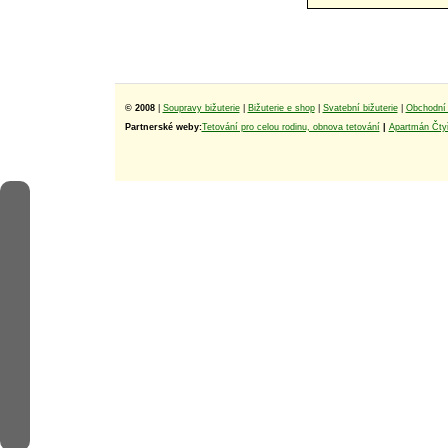
© 2008
|
Soupravy bižuterie
|
Bižuterie e shop
|
Svatební bižuterie
|
Obchodní 
Partnerské weby:
Tetování pro celou rodinu, obnova tetování
|
Apartmán Čtyř