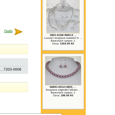
Další
5801-0158+5802-0 ...
Luxusní souprava svatební b ...
Barevných variant: 1
Cena:
1264.00 Kč
....7203-0008
N4801-0014+4802- ...
Souprava originální bižuter ...
Barevných variant: 2
Cena:
186.00 Kč