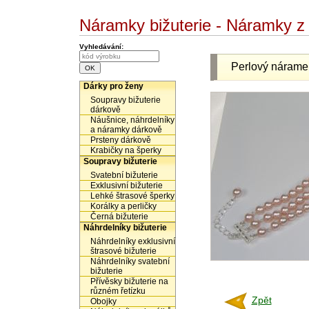
Náramky bižuterie - Náramky z 
Vyhledávání:
Perlový náram
Dárky pro ženy
Soupravy bižuterie
dárkově
Náušnice, náhrdelníky
a náramky dárkově
Prsteny dárkově
Krabičky na šperky
Soupravy bižuterie
Svatební bižuterie
Exklusivní bižuterie
Lehké štrasové šperky
Korálky a perličky
Černá bižuterie
Náhrdelníky bižuterie
Náhrdelníky exklusivní
štrasové bižuterie
Náhrdelníky svatební
bižuterie
Přívěsky bižuterie na
různém řetízku
Zpět
Obojky