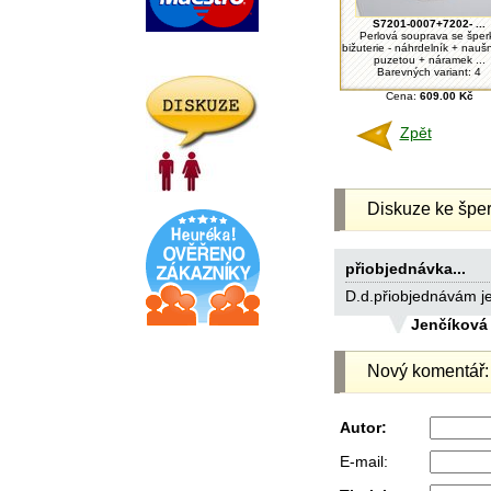
S7201-0007+7202- ...
Perlová souprava se šper
bižuterie - náhrdelník + nauš
puzetou + náramek ...
Barevných variant: 4
Cena:
609.00 Kč
Zpět
Diskuze ke šper
přiobjednávka...
D.d.přiobjednávám j
Jenčíková
Nový komentář:
Autor:
E-mail: