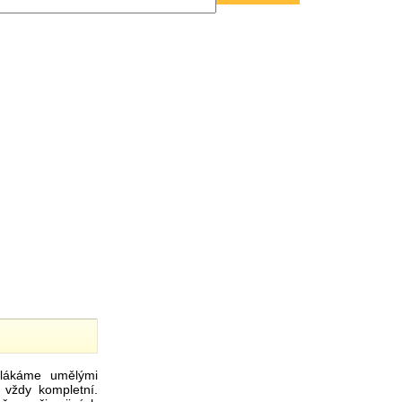
ákáme umělými
 vždy kompletní.