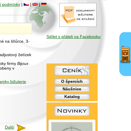
í podmínky
|
|
|
Sdílet s přáteli na Facebooku
é na šňůrce, 3-
adjustový žetízek
obky firmy
Bijoux
robeny v
O špercích
amky bižuterie
.
Náušnice
Katalog
Další