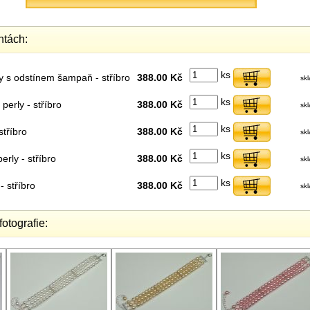
ntách:
ks
y s odstínem šampaň - stříbro
388.00 Kč
sk
ks
perly - stříbro
388.00 Kč
sk
ks
stříbro
388.00 Kč
sk
ks
rly - stříbro
388.00 Kč
sk
ks
- stříbro
388.00 Kč
sk
fotografie: