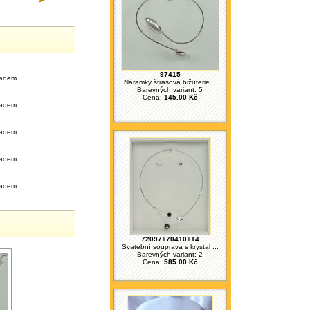
97415
ladem
Náramky štrasová bižuterie ...
Barevných variant: 5
Cena:
145.00 Kč
ladem
ladem
ladem
ladem
72097+70410+T4
Svatební souprava s krystal ...
Barevných variant: 2
Cena:
585.00 Kč