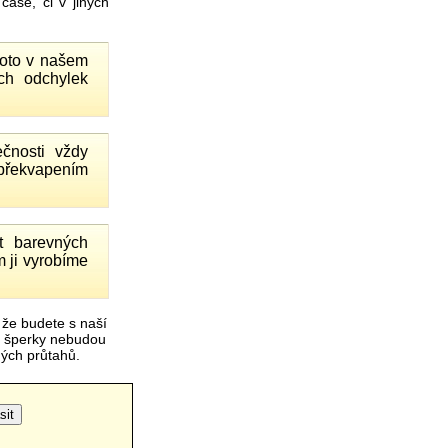
ase, či v jiných
proto v našem
ch odchylek
čnosti vždy
 překvapením
 barevných
 ji vyrobíme
 že budete s naší
é šperky nebudou
čných průtahů.