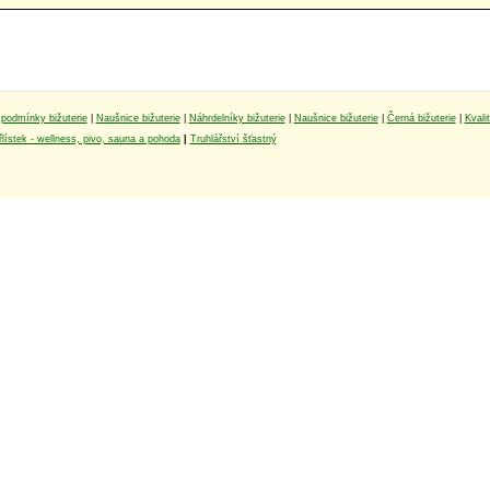
podmínky bižuterie
|
Naušnice bižuterie
|
Náhrdelníky bižuterie
|
Naušnice bižuterie
|
Černá bižuterie
|
Kvali
lístek - wellness, pivo, sauna a pohoda
|
Truhlářství šťastný