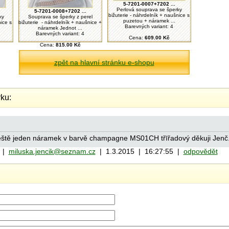
5-7201-0007+7202 ...
Perlová souprava se šperky
5-7201-0008+7202 ...
bižuterie - náhrdelník + naušnice s
ky
Souprava se šperky z perel
puzetou + náramek ...
nice s
bižuterie - náhrdelník + naušnice +
Barevných variant: 4
náramek Jednot ...
Barevných variant: 4
Cena:
609.00 Kč
Cena:
815.00 Kč
zpět na hlavní stránku e-shopu
ku:
eště jeden náramek v barvě champagne MS01CH třīřadový děkuji Jenč
|
miluska.jencik@seznam.cz
| 1.3.2015 | 16:27:55 |
odpovědět