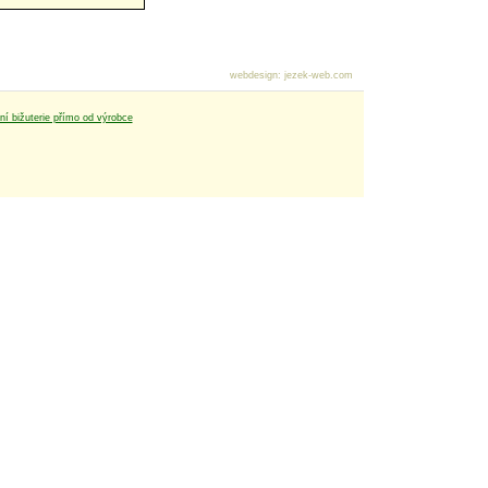
webdesign
:
jezek-web.com
tní bižuterie přímo od výrobce