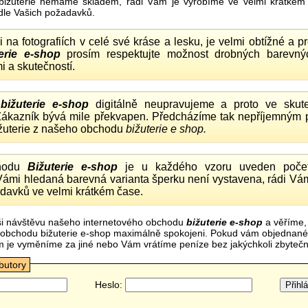
bižuterie nemáme skladem, rádi Vám je vyrobíme ve velmi krátkém č
dle Vašich požadavků.
ii na fotografiích v celé své kráse a lesku, je velmi obtížné a 
erie e-shop
prosím respektujte možnost drobných barevný
i a skutečností.
o
bižuterie e-shop
digitálně neupravujeme a proto ve skute
 Zákazník bývá mile překvapen. Předcházíme tak nepříjemným
ižuterie z našeho obchodu
bižuterie e shop.
hodu
Bižuterie e-shop
je u každého vzoru uveden počet
Vámi hledaná barevná varianta šperku není vystavena, rádi Vám
davků ve velmi krátkém čase.
i návštěvu našeho internetového obchodu
bižuterie e-shop
a věříme,
mi obchodu bižuterie e-shop maximálně spokojeni. Pokud vám objednan
m je vyměníme za jiné nebo Vám vrátíme peníze bez jakýchkoli zbyte
ibutory
Heslo: