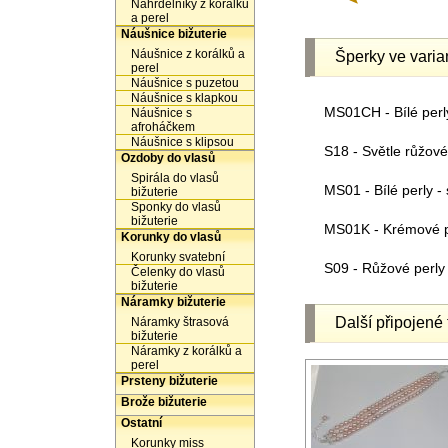
Náhrdelníky z korálků
a perel
Náušnice bižuterie
Náušnice z korálků a
Šperky ve varia
perel
Náušnice s puzetou
Náušnice s klapkou
MS01CH - Bílé perl
Náušnice s
afroháčkem
Náušnice s klipsou
S18 - Světle růžové 
Ozdoby do vlasů
Spirála do vlasů
MS01 - Bílé perly - 
bižuterie
Sponky do vlasů
bižuterie
MS01K - Krémové pe
Korunky do vlasů
Korunky svatební
S09 - Růžové perly 
Čelenky do vlasů
bižuterie
Náramky bižuterie
Další připojené 
Náramky štrasová
bižuterie
Náramky z korálků a
perel
Prsteny bižuterie
Brože bižuterie
Ostatní
Korunky miss