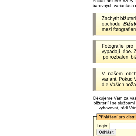
Pokud některé vzory 
barevných variantách 
Zachytit bižuter
obchodu
Bižut
mezi fotografiem
Fotografie pr
vypadají lépe.
po rozbalení b
V našem obc
variant. Pokud 
dle Vašich poža
Děkujeme Vám za Vaš
bižuterií i se služba
vyhovovat, rádi Vá
Přihlášení pro distr
Login: