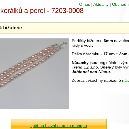
O nás
|
Aktuality
|
Obchodn
korálků a perel - 7203-0008
ek
bižuterie
Perličky bižuterie
6mm
navlečen
řadý s vodiči
Délka náramku -
17 cm + 3cm
Náramky
jsou originálními výr
Trend CZ s.r.o
.
Šperky
byly vy
Jablonci nad Nisou.
Zobrazit všechny nabízené
nár
zpět na hlavní stránku e-shopu