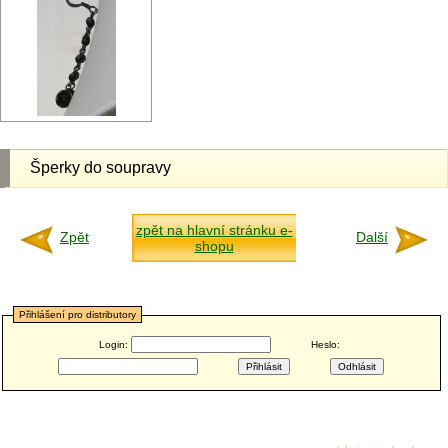
Šperky do soupravy
zpět na hlavní stránku e-
Zpět
Další
shopu
Přihlášení pro distributory
Login:
Heslo: