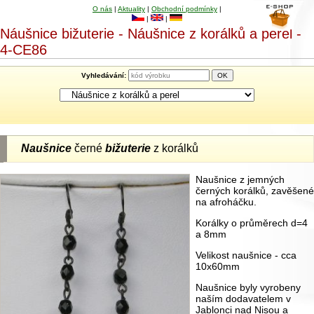
O nás
|
Aktuality
|
Obchodní podmínky
|
|
|
Náušnice bižuterie - Náušnice z korálků a perel -
4-CE86
Vyhledávání:
Naušnice
černé
bižuterie
z korálků
Naušnice z jemných
černých korálků, zavěšené
na afroháčku.
Korálky o průměrech d=4
a 8mm
Velikost naušnice - cca
10x60mm
Naušnice byly vyrobeny
naším dodavatelem v
Jablonci nad Nisou a