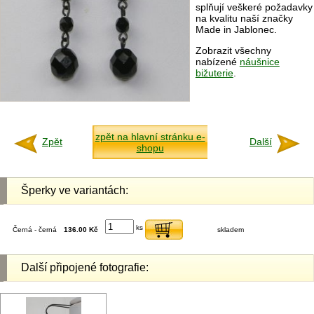
splňují veškeré požadavky
na kvalitu naší značky
Made in Jablonec.
Zobrazit všechny
nabízené
náušnice
bižuterie
.
zpět na hlavní stránku e-
Zpět
Další
shopu
Šperky ve variantách:
ks
Černá - černá
136.00 Kč
skladem
Další připojené fotografie: