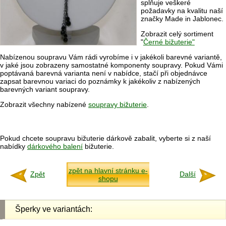
splňuje veškeré
požadavky na kvalitu naší
značky Made in Jablonec.
Zobrazit celý sortiment
"
Černé bižuterie"
Nabízenou soupravu Vám rádi vyrobíme i v jakékoli barevné variantě,
v jaké jsou zobrazeny samostatné komponenty soupravy. Pokud Vámi
poptávaná barevná varianta není v nabídce, stačí při objednávce
zapsat barevnou variaci do poznámky k jakékoliv z nabízených
barevných variant soupravy.
Zobrazit všechny nabízené
soupravy bižuterie
.
Pokud chcete soupravu bižuterie dárkově zabalit, vyberte si z naší
nabídky
dárkového balení
bižuterie.
zpět na hlavní stránku e-
Zpět
Další
shopu
Šperky ve variantách: