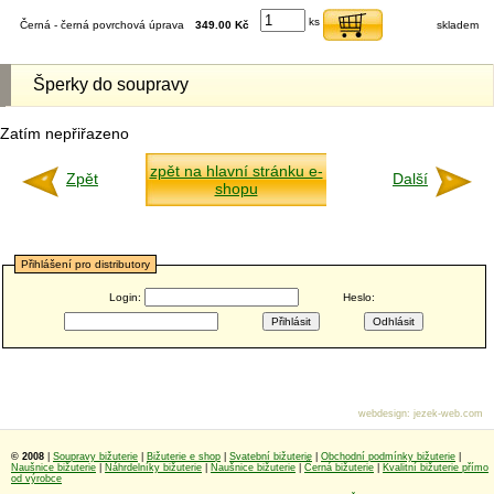
ks
Černá - černá povrchová úprava
349.00 Kč
skladem
Šperky do soupravy
Zatím nepřiřazeno
zpět na hlavní stránku e-
Zpět
Další
shopu
Přihlášení pro distributory
Login:
Heslo:
webdesign
:
jezek-web.com
© 2008
|
Soupravy bižuterie
|
Bižuterie e shop
|
Svatební bižuterie
|
Obchodní podmínky bižuterie
|
Naušnice bižuterie
|
Náhrdelníky bižuterie
|
Naušnice bižuterie
|
Černá bižuterie
|
Kvalitní bižuterie přímo
od výrobce