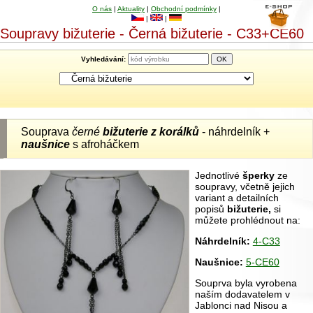
O nás
|
Aktuality
|
Obchodní podmínky
|
|
|
Soupravy bižuterie - Černá bižuterie - C33+CE60
Vyhledávání:
Souprava
černé
bižuterie z korálků
- náhrdelník +
naušnice
s afroháčkem
Jednotlivé
šperky
ze
soupravy, včetně jejich
variant a detailních
popisů
bižuterie,
si
můžete prohlédnout na:
Náhrdelník:
4-C33
Naušnice:
5-CE60
Souprva byla vyrobena
naším dodavatelem v
Jablonci nad Nisou a