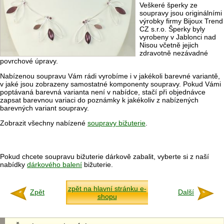
Veškeré šperky ze
soupravy jsou originálními
výrobky firmy Bijoux Trend
CZ s.r.o. Šperky byly
vyrobeny v Jablonci nad
Nisou včetně jejich
zdravotně nezávadné
povrchové úpravy.
Nabízenou soupravu Vám rádi vyrobíme i v jakékoli barevné variantě,
v jaké jsou zobrazeny samostatné komponenty soupravy. Pokud Vámi
poptávaná barevná varianta není v nabídce, stačí při objednávce
zapsat barevnou variaci do poznámky k jakékoliv z nabízených
barevných variant soupravy.
Zobrazit všechny nabízené
soupravy bižuterie
.
Pokud chcete soupravu bižuterie dárkově zabalit, vyberte si z naší
nabídky
dárkového balení
bižuterie.
zpět na hlavní stránku e-
Zpět
Další
shopu