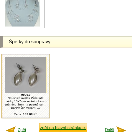
Šperky do soupravy
99091
Náušnice oválek Půlkulaté
oválky 15x7mm se šatonkem o
průměru 3mm na puzetě se ...
Barevných variant: 17
Cena:
137.00 Kč
zpět na hlavní stránku e-
Zpět
Další