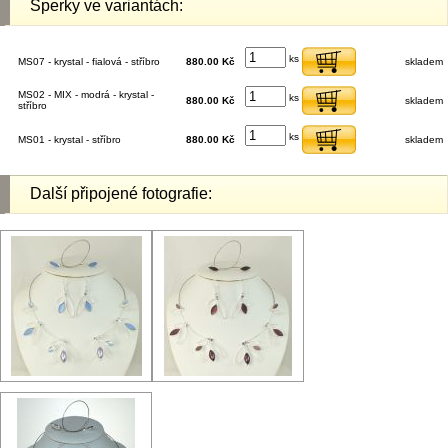
Šperky ve variantách:
ks
MS07 - krystal - fialová - stříbro
880.00 Kč
skladem
MS02 - MIX - modrá - krystal -
ks
880.00 Kč
skladem
stříbro
ks
MS01 - krystal - stříbro
880.00 Kč
skladem
Další připojené fotografie: