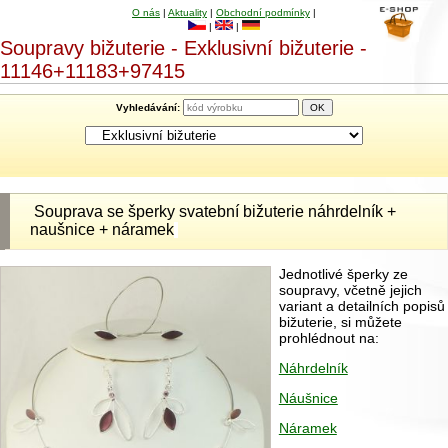
O nás
|
Aktuality
|
Obchodní podmínky
|
|
|
Soupravy bižuterie - Exklusivní bižuterie -
11146+11183+97415
Vyhledávání:
Souprava se šperky svatební bižuterie náhrdelník +
naušnice + náramek
Jednotlivé šperky ze
soupravy, včetně jejich
variant a detailních popisů
bižuterie, si můžete
prohlédnout na:
Náhrdelník
Náušnice
Náramek