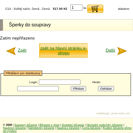
ks
C14 - Světlý rubín, černá - černá
517.00 Kč
skladem
Šperky do soupravy
Zatím nepřiřazeno
zpět na hlavní stránku e-
Zpět
Další
shopu
Přihlášení pro distributory
Login:
Heslo:
webdesign
:
jezek-web.com
© 2008
|
Soupravy bižuterie
|
Bižuterie e shop
|
Svatební bižuterie
|
Obchodní podmínky bižuterie
|
Naušnice bižuterie
|
Náhrdelníky bižuterie
|
Naušnice bižuterie
|
Černá bižuterie
|
Kvalitní bižuterie přímo
od výrobce