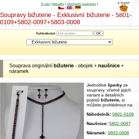
O nás
|
Aktuality
|
Obchodní podmínky
|
|
|
Soupravy bižuterie - Exklusivní bižuterie - 5801-
0109+5802-0097+5803-0008
Vyhledávání:
Souprava originální
bižuterie
- obojek +
naušnice
+
náramek
Jednotlivé
šperky
ze
soupravy, včetně jejich
variant a detailních
popisů
bižuterie,
si
můžete prohlédnout na:
Náhrdelník:
5801-0109
Naušnice:
5802-0097
Náramek:
5803-0008