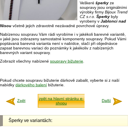
Veškeré
šperky
ze
soupravy jsou originálními
výrobky firmy
Bijoux Trend
CZ s.r.o
.
Šperky
byly
vyrobeny v
Jablonci nad
Nisou
včetně jejich zdravotně nezávadné povrchové úpravy.
Nabízenou soupravu Vám rádi vyrobíme i v jakékoli barevné variantě,
v jaké jsou zobrazeny samostatné komponenty soupravy. Pokud Vámi
poptávaná barevná varianta není v nabídce, stačí při objednávce
zapsat barevnou variaci do poznámky k jakékoliv z nabízených
barevných variant soupravy.
Zobrazit všechny nabízené
soupravy bižuterie
.
Pokud chcete soupravu bižuterie dárkově zabalit, vyberte si z naší
nabídky
dárkového balení
bižuterie.
zpět na hlavní stránku e-
Zpět
Další
shopu
Šperky ve variantách: