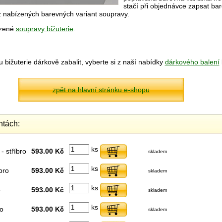
stačí při objednávce zapsat bar
z nabízených barevných variant soupravy.
ízené
soupravy bižuterie
.
bižuterie dárkově zabalit, vyberte si z naší nabídky
dárkového balení
zpět na hlavní stránku e-shopu
ntách:
ks
- stříbro
593.00 Kč
skladem
ks
bro
593.00 Kč
skladem
ks
o
593.00 Kč
skladem
ks
ro
593.00 Kč
skladem