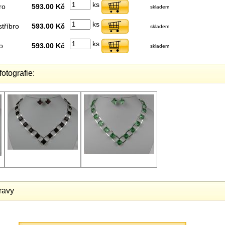
ks
ro
593.00 Kč
skladem
ks
stříbro
593.00 Kč
skladem
ks
o
593.00 Kč
skladem
fotografie:
ravy