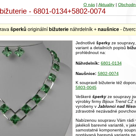
O nás
|
Aktuality
|
Obchodn
í bižuterie - 6801-0134+5802-0074
prava
šperků
originální
bižuterie
náhrdelník +
naušnice
- čtve
Jednotlivé
šperky
ze soupravy, 
variant a detailních popisů
bižu
prohlédnout na:
Náhrdelník:
6801-0134
Naušnice:
5802-0074
K soupravě bižuterie též dopo
5803-0045
Veškeré
šperky
ze soupravy jso
výrobky firmy
Bijoux Trend CZ s
vyrobeny v
Jablonci nad Niso
zdravotně nezávadné povrchov
Nabízenou soupravu Vám rádi v
jakékoli barevné variantě, v ja
samostatné komponenty soupr
poptávaná barevná varianta ne