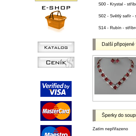
S00 - Krystal - stříb
S02 - Světlý safír - 
S14 - Rubín - stříbr
Další připojené 
Šperky do soup
Zatím nepřiřazeno