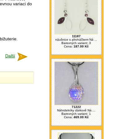
evnou variaci do
11187
bižuterie.
náušnice s afroháčkem Ná ...
Barevných variant: 3
Cena:
187.00 Kč
Další
71222
Náhrdelníky dárkově Ná ...
Barevných variant: 1
Cena:
469.00 Kč