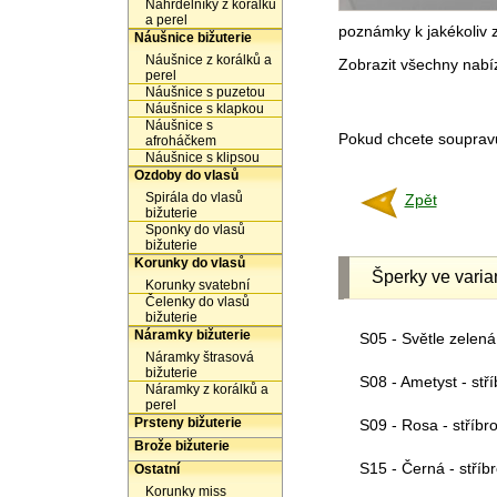
Náhrdelníky z korálků
a perel
poznámky k jakékoliv 
Náušnice bižuterie
Náušnice z korálků a
Zobrazit všechny nab
perel
Náušnice s puzetou
Náušnice s klapkou
Náušnice s
Pokud chcete soupravu 
afroháčkem
Náušnice s klipsou
Ozdoby do vlasů
Spirála do vlasů
Zpět
bižuterie
Sponky do vlasů
bižuterie
Korunky do vlasů
Šperky ve varia
Korunky svatební
Čelenky do vlasů
bižuterie
Náramky bižuterie
S05 - Světle zelená 
Náramky štrasová
bižuterie
S08 - Ametyst - stří
Náramky z korálků a
perel
Prsteny bižuterie
S09 - Rosa - stříbr
Brože bižuterie
S15 - Černá - stříb
Ostatní
Korunky miss