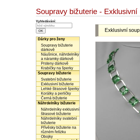
Soupravy bižuterie - Exklusivn
Vyhledávání:
Exklusivní sou
Dárky pro ženy
Soupravy bižuterie
dárkově
Náušnice, náhrdelníky
a náramky dárkově
Prsteny dárkově
Krabičky na šperky
Soupravy bižuterie
Svatební bižuterie
Exklusivní bižuterie
Lehké štrasové šperky
Korálky a perličky
Černá bižuterie
Náhrdelníky bižuterie
Náhrdelníky exklusivní
štrasové bižuterie
Náhrdelníky svatební
bižuterie
Přívěsky bižuterie na
různém řetízku
Obojky