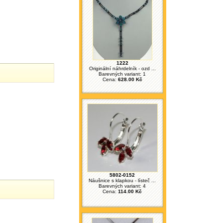
1222
Originální náhrdelník - ozd ...
Barevných variant: 1
Cena:
628.00 Kč
5802-0152
Náušnice s klapkou - lísteč ...
Barevných variant: 4
Cena:
114.00 Kč