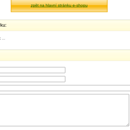
zpět na hlavní stránku e-shopu
ku:
...