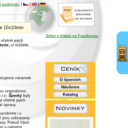
í podmínky
|
|
|
rce 10x10mm
Sdílet s přáteli na Facebooku
včetně jejich
terie,
si můžete
ručujeme náramek
O špercích
Náušnice
u originálními
Katalog
.r.o
.
Šperky
byly
u
včetně jejich
é úpravy.
yrobíme i v
ké jsou zobrazeny
avy. Pokud Vámi
ní v nabídce,