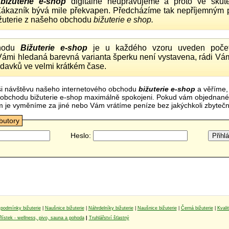
o
bižuterie e-shop
digitálně neupravujeme a proto ve skute
 Zákazník bývá mile překvapen. Předcházíme tak nepříjemným
ižuterie z našeho obchodu
bižuterie e shop.
hodu
Bižuterie e-shop
je u každého vzoru uveden počet
Vámi hledaná barevná varianta šperku není vystavena, rádi Vám
davků ve velmi krátkém čase.
i návštěvu našeho internetového obchodu
bižuterie e-shop
a věříme,
mi obchodu bižuterie e-shop maximálně spokojeni. Pokud vám objednan
m je vyměníme za jiné nebo Vám vrátíme peníze bez jakýchkoli zbyte
ibutory
Heslo:
podmínky bižuterie
|
Naušnice bižuterie
|
Náhrdelníky bižuterie
|
Naušnice bižuterie
|
Černá bižuterie
|
Kvali
lístek - wellness, pivo, sauna a pohoda
|
Truhlářství šťastný