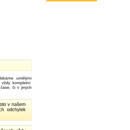
ákáme umělými
 vždy kompletní.
ase, či v jiných
proto v našem
ch odchylek