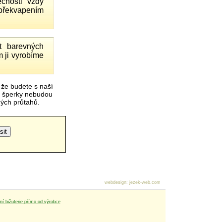
čnosti vždy
 překvapením
 barevných
 ji vyrobíme
 že budete s naší
é šperky nebudou
čných průtahů.
webdesign
:
jezek-web.com
tní bižuterie přímo od výrobce