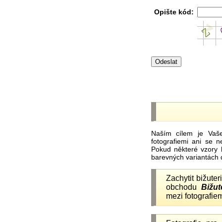
Opište kód:
Naším cílem je Vaš
fotografiemi ani se 
Pokud některé vzory 
barevných variantách 
Zachytit bižuter
obchodu
Bižut
mezi fotografiem