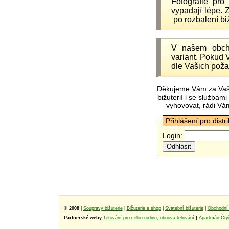
Fotografie pr
vypadají lépe.
po rozbalení b
V našem obc
variant. Pokud 
dle Vašich poža
Děkujeme Vám za Vaš
bižuterií i se služba
vyhovovat, rádi Vá
Přihlášení pro distr
Login:
© 2008
|
Soupravy bižuterie
|
Bižuterie e shop
|
Svatební bižuterie
|
Obchodní 
Partnerské weby:
Tetování pro celou rodinu, obnova tetování
|
Apartmán Čtyř