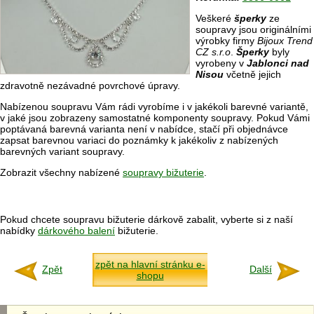
Veškeré
šperky
ze
soupravy jsou originálními
výrobky firmy
Bijoux Trend
CZ s.r.o
.
Šperky
byly
vyrobeny v
Jablonci nad
Nisou
včetně jejich
zdravotně nezávadné povrchové úpravy.
Nabízenou soupravu Vám rádi vyrobíme i v jakékoli barevné variantě,
v jaké jsou zobrazeny samostatné komponenty soupravy. Pokud Vámi
poptávaná barevná varianta není v nabídce, stačí při objednávce
zapsat barevnou variaci do poznámky k jakékoliv z nabízených
barevných variant soupravy.
Zobrazit všechny nabízené
soupravy bižuterie
.
Pokud chcete soupravu bižuterie dárkově zabalit, vyberte si z naší
nabídky
dárkového balení
bižuterie.
zpět na hlavní stránku e-
Zpět
Další
shopu