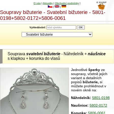
O nás
|
Aktuality
|
Obchodní podmínky
|
|
|
Soupravy bižuterie - Svatební bižuterie - 5801-
0198+5802-0172+5806-0061
Vyhledávání:
Souprava
svatební bižuterie
- Náhrdelník +
náušnice
s klapkou + korunka do vlasů
Jednotlivé
šperky
ze
soupravy, včetně jejich
variant a detailních
popisů
bižuterie,
si
můžete prohlédnout v
novém okně na:
Náhrdelník:
5801-0198
Naušnice:
5802-0172
Korunka:
5806-0061