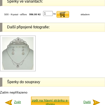
Šperky ve variantách:
ks
S00 - Krystal - stříbro
996.00 Kč
skladem
Další připojené fotografie:
Šperky do soupravy
Zatím nepřiřazeno
zpět na hlavní stránku e-
Zpět
Další
shopu