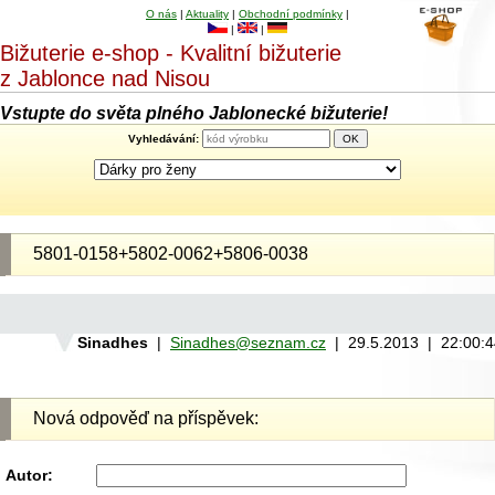
O nás
|
Aktuality
|
Obchodní podmínky
|
|
|
Bižuterie e-shop - Kvalitní bižuterie
z Jablonce nad Nisou
Vstupte do světa plného Jablonecké bižuterie!
Vyhledávání:
5801-0158+5802-0062+5806-0038
Sinadhes
|
Sinadhes@seznam.cz
| 29.5.2013 | 22:00:
Nová odpověď na příspěvek:
Autor: