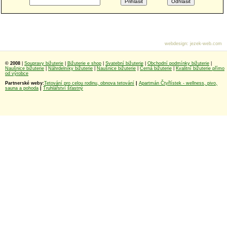
webdesign
:
jezek-web.com
© 2008
|
Soupravy bižuterie
|
Bižuterie e shop
|
Svatební bižuterie
|
Obchodní podmínky bižuterie
|
Naušnice bižuterie
|
Náhrdelníky bižuterie
|
Naušnice bižuterie
|
Černá bižuterie
|
Kvalitní bižuterie přímo
od výrobce
Partnerské weby:
Tetování pro celou rodinu, obnova tetování
|
Apartmán Čtyřlístek - wellness, pivo,
sauna a pohoda
|
Truhlářství šťastný