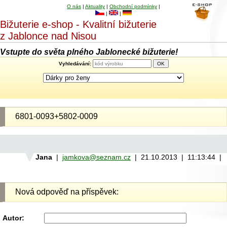
O nás
|
Aktuality
|
Obchodní podmínky
|
|
|
Bižuterie e-shop - Kvalitní bižuterie
z Jablonce nad Nisou
Vstupte do světa plného Jablonecké bižuterie!
Vyhledávání:
6801-0093+5802-0009
Jana
|
jamkova@seznam.cz
| 21.10.2013 | 11:13:44 |
Nová odpověď na příspěvek:
Autor: