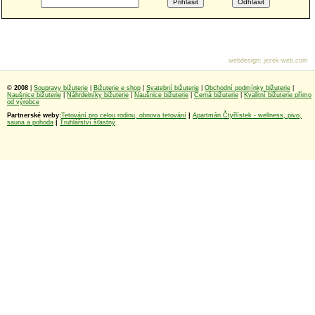
webdesign
:
jezek-web.com
© 2008
|
Soupravy bižuterie
|
Bižuterie e shop
|
Svatební bižuterie
|
Obchodní podmínky bižuterie
|
Naušnice bižuterie
|
Náhrdelníky bižuterie
|
Naušnice bižuterie
|
Černá bižuterie
|
Kvalitní bižuterie přímo
od výrobce
Partnerské weby:
Tetování pro celou rodinu, obnova tetování
|
Apartmán Čtyřlístek - wellness, pivo,
sauna a pohoda
|
Truhlářství šťastný