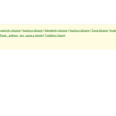
podmínky bižuterie
|
Naušnice bižuterie
|
Náhrdelníky bižuterie
|
Naušnice bižuterie
|
Černá bižuterie
|
Kvali
lístek - wellness, pivo, sauna a pohoda
|
Truhlářství šťastný