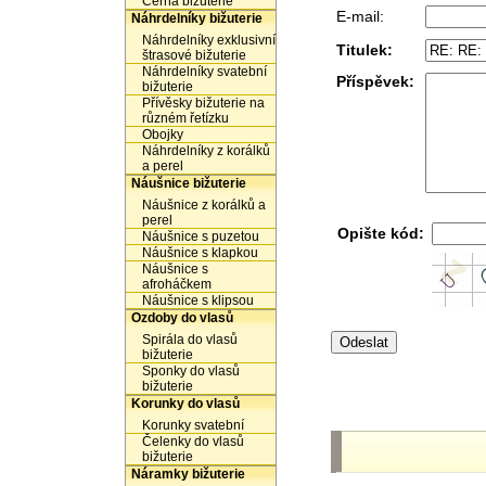
Černá bižuterie
E-mail:
Náhrdelníky bižuterie
Náhrdelníky exklusivní
Titulek:
štrasové bižuterie
Náhrdelníky svatební
Příspěvek:
bižuterie
Přívěsky bižuterie na
různém řetízku
Obojky
Náhrdelníky z korálků
a perel
Náušnice bižuterie
Náušnice z korálků a
perel
Opište kód:
Náušnice s puzetou
Náušnice s klapkou
Náušnice s
afroháčkem
Náušnice s klipsou
Ozdoby do vlasů
Spirála do vlasů
bižuterie
Sponky do vlasů
bižuterie
Korunky do vlasů
Korunky svatební
Čelenky do vlasů
bižuterie
Náramky bižuterie