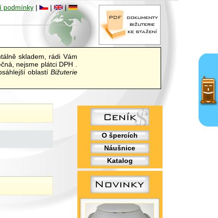
í podmínky
|
|
|
álně skladem, rádi Vám
ečná, nejsme plátci DPH .
sáhlejší oblastí
Bižuterie
O špercích
Náušnice
Katalog