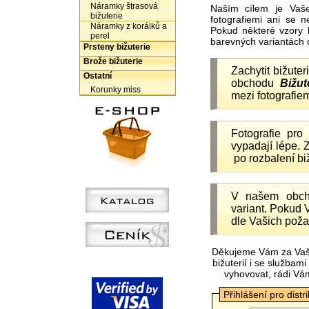
Náramky štrasová
Naším cílem je Vaš
bižuterie
fotografiemi ani se 
Náramky z korálků a
Pokud některé vzory 
perel
barevných variantách 
Prsteny bižuterie
Brože bižuterie
Zachytit bižuter
Ostatní
obchodu
Bižut
Korunky miss
mezi fotografiem
Fotografie pr
vypadají lépe.
po rozbalení b
V našem obc
variant. Pokud 
dle Vašich poža
Děkujeme Vám za Vaš
bižuterií i se služba
vyhovovat, rádi Vá
Přihlášení pro distr