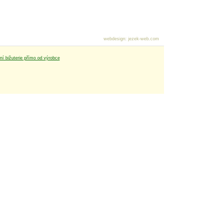
webdesign
:
jezek-web.com
tní bižuterie přímo od výrobce