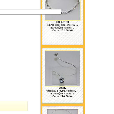
5801-0189
Náhrdelník bižuterie Ná ...
Barevných variant: 2
Cena:
252.00 Kč
70587
Náramky s krystaly dárkov ...
Barevných variant: 9
Cena:
276.00 Kč