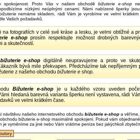
e spokojenost. Proto Vás v našem obchodě
bižuterie e-shop
nel
nepodbízíme nízkými neúplnými cenami. Námi nabízené šperky jsou
bižuterie nemáme skladem, rádi Vám je vyrobíme ve velmi krátkém č
dle Vašich požadavků.
ii na fotografiích v celé své kráse a lesku, je velmi obtížné a 
erie e-shop
prosím respektujte možnost drobných barevný
i a skutečností.
o
bižuterie e-shop
digitálně neupravujeme a proto ve skute
 Zákazník bývá mile překvapen. Předcházíme tak nepříjemným
ižuterie z našeho obchodu
bižuterie e shop.
hodu
Bižuterie e-shop
je u každého vzoru uveden počet
Vámi hledaná barevná varianta šperku není vystavena, rádi Vám
davků ve velmi krátkém čase.
i návštěvu našeho internetového obchodu
bižuterie e-shop
a věříme,
mi obchodu bižuterie e-shop maximálně spokojeni. Pokud vám objednan
m je vyměníme za jiné nebo Vám vrátíme peníze bez jakýchkoli zbyte
ibutory