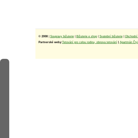
© 2008
|
Soupravy bižuterie
|
Bižuterie e shop
|
Svatební bižuterie
|
Obchodní 
Partnerské weby:
Tetování pro celou rodinu, obnova tetování
|
Apartmán Čtyř