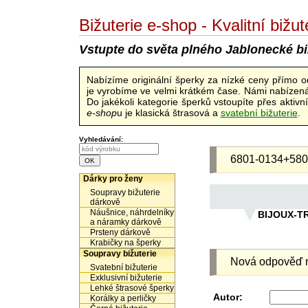
Bižuterie e-shop - Kvalitní biž
Vstupte do světa plného Jablonecké bi
Nabízíme originální šperky za nízké ceny přímo 
je vyrobíme ve velmi krátkém čase. Námi nabízená 
Do jakékoli kategorie šperků vstoupíte přes aktiv
e-shop
u je klasická štrasová a
svatební bižuterie
.
Vyhledávání:
6801-0134+580
Dárky pro ženy
Soupravy bižuterie
dárkově
Náušnice, náhrdelníky
BIJOUX-T
a náramky dárkově
Prsteny dárkově
Krabičky na šperky
Soupravy bižuterie
Nová odpověď n
Svatební bižuterie
Exklusivní bižuterie
Lehké štrasové šperky
Autor:
Korálky a perličky