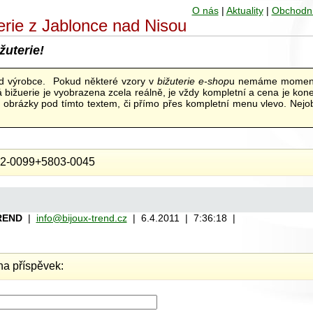
O nás
|
Aktuality
|
Obchodn
uterie z Jablonce nad Nisou
žuterie!
od výrobce. Pokud některé vzory v
bižuterie e-shop
u nemáme moment
bižuerie je vyobrazena zcela reálně, je vždy kompletní a cena je kon
ní obrázky pod tímto textem, či přímo přes kompletní menu vlevo. Nejob
2-0099+5803-0045
REND
|
info@bijoux-trend.cz
| 6.4.2011 | 7:36:18 |
a příspěvek: