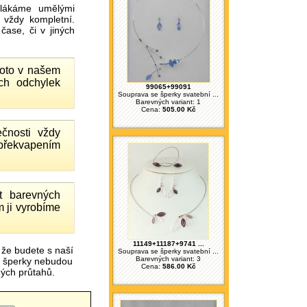
ákáme umělými
 vždy kompletní.
ase, či v jiných
proto v našem
ch odchylek
99065+99091
Souprava se šperky svatební ...
Barevných variant: 1
Cena:
505.00 Kč
čnosti vždy
 překvapením
 barevných
 ji vyrobíme
11149+11187+9741 ...
 že budete s naší
Souprava se šperky svatební ...
Barevných variant: 3
é šperky nebudou
Cena:
586.00 Kč
čných průtahů.