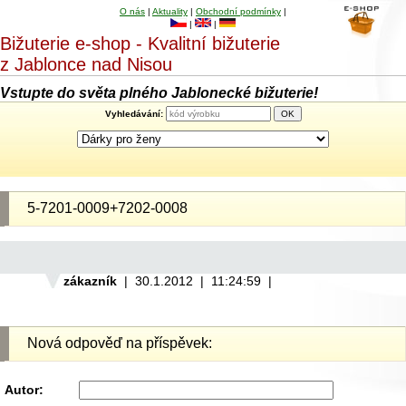
O nás
|
Aktuality
|
Obchodní podmínky
|
|
|
Bižuterie e-shop - Kvalitní bižuterie
z Jablonce nad Nisou
Vstupte do světa plného Jablonecké bižuterie!
Vyhledávání:
5-7201-0009+7202-0008
zákazník
| 30.1.2012 | 11:24:59 |
Nová odpověď na příspěvek:
Autor: