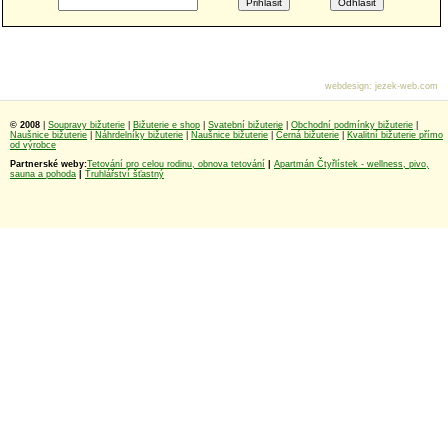
webdesign
:
jezek-web.com
© 2008
|
Soupravy bižuterie
|
Bižuterie e shop
|
Svatební bižuterie
|
Obchodní podmínky bižuterie
|
Naušnice bižuterie
|
Náhrdelníky bižuterie
|
Naušnice bižuterie
|
Černá bižuterie
|
Kvalitní bižuterie přímo
od výrobce
Partnerské weby:
Tetování pro celou rodinu, obnova tetování
|
Apartmán Čtyřlístek - wellness, pivo,
sauna a pohoda
|
Truhlářství šťastný