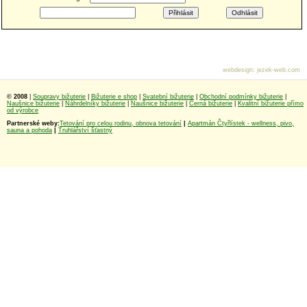
webdesign
:
jezek-web.com
© 2008
|
Soupravy bižuterie
|
Bižuterie e shop
|
Svatební bižuterie
|
Obchodní podmínky bižuterie
|
Naušnice bižuterie
|
Náhrdelníky bižuterie
|
Naušnice bižuterie
|
Černá bižuterie
|
Kvalitní bižuterie přímo
od výrobce
Partnerské weby:
Tetování pro celou rodinu, obnova tetování
|
Apartmán Čtyřlístek - wellness, pivo,
sauna a pohoda
|
Truhlářství šťastný