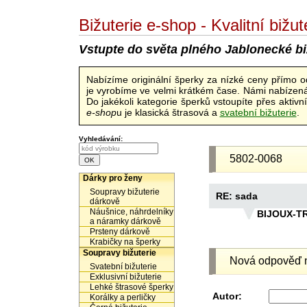
Bižuterie e-shop - Kvalitní biž
Vstupte do světa plného Jablonecké bi
Nabízíme originální šperky za nízké ceny přímo 
je vyrobíme ve velmi krátkém čase. Námi nabízená 
Do jakékoli kategorie šperků vstoupíte přes aktiv
e-shop
u je klasická štrasová a
svatební bižuterie
.
Vyhledávání:
5802-0068
Dárky pro ženy
Soupravy bižuterie
RE: sada
dárkově
Náušnice, náhrdelníky
BIJOUX-T
a náramky dárkově
Prsteny dárkově
Krabičky na šperky
Soupravy bižuterie
Nová odpověď n
Svatební bižuterie
Exklusivní bižuterie
Lehké štrasové šperky
Autor:
Korálky a perličky