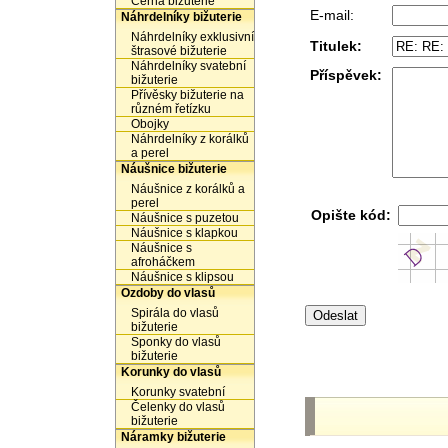
Černá bižuterie
E-mail:
Náhrdelníky bižuterie
Náhrdelníky exklusivní
Titulek:
štrasové bižuterie
Náhrdelníky svatební
Příspěvek:
bižuterie
Přívěsky bižuterie na
různém řetízku
Obojky
Náhrdelníky z korálků
a perel
Náušnice bižuterie
Náušnice z korálků a
perel
Opište kód:
Náušnice s puzetou
Náušnice s klapkou
Náušnice s
afroháčkem
Náušnice s klipsou
Ozdoby do vlasů
Spirála do vlasů
bižuterie
Sponky do vlasů
bižuterie
Korunky do vlasů
Korunky svatební
Čelenky do vlasů
bižuterie
Náramky bižuterie