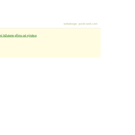
webdesign
:
jezek-web.com
tní bižuterie přímo od výrobce