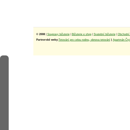
© 2008
|
Soupravy bižuterie
|
Bižuterie e shop
|
Svatební bižuterie
|
Obchodní 
Partnerské weby:
Tetování pro celou rodinu, obnova tetování
|
Apartmán Čtyř