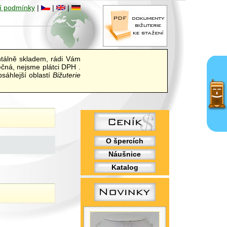
í podmínky
|
|
|
álně skladem, rádi Vám
ečná, nejsme plátci DPH .
sáhlejší oblastí
Bižuterie
O špercích
Náušnice
Katalog