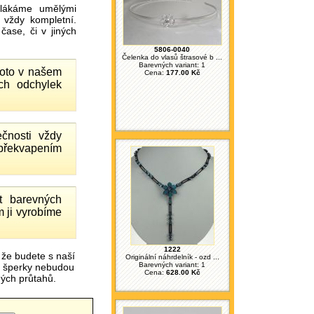
ákáme umělými
 vždy kompletní.
ase, či v jiných
5806-0040
Čelenka do vlasů štrasové b ...
Barevných variant: 1
proto v našem
Cena:
177.00 Kč
ch odchylek
čnosti vždy
 překvapením
 barevných
 ji vyrobíme
1222
 že budete s naší
Originální náhrdelník - ozd ...
Barevných variant: 1
é šperky nebudou
Cena:
628.00 Kč
čných průtahů.