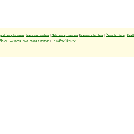
podmínky bižuterie
|
Naušnice bižuterie
|
Náhrdelníky bižuterie
|
Naušnice bižuterie
|
Černá bižuterie
|
Kvali
lístek - wellness, pivo, sauna a pohoda
|
Truhlářství šťastný