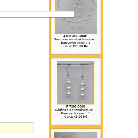
4-K-K-3RS-MS01
Souprava svatební bižuterie ...
Barevných variant: 1
Cena:
299.00 Kč
P-7202-0008
Náušnice s afroháčkem 3x ...
Barevných variant: 5
Cena:
45.00 Kč