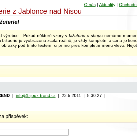
O nás
|
Aktuality
|
Obchodn
uterie z Jablonce nad Nisou
žuterie!
od výrobce. Pokud některé vzory v
bižuterie e-shop
u nemáme moment
bižuerie je vyobrazena zcela reálně, je vždy kompletní a cena je kon
ní obrázky pod tímto textem, či přímo přes kompletní menu vlevo. Nejob
REND
|
info@bijoux-trend.cz
| 23.5.2011 | 8:30:27 |
a příspěvek: