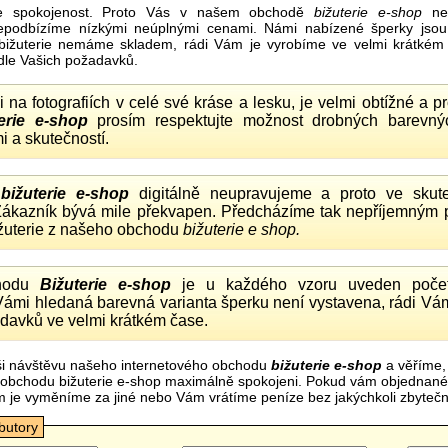
e spokojenost. Proto Vás v našem obchodě
bižuterie e-shop
nel
nepodbízíme nízkými neúplnými cenami. Námi nabízené šperky jsou
bižuterie nemáme skladem, rádi Vám je vyrobíme ve velmi krátkém č
dle Vašich požadavků.
ii na fotografiích v celé své kráse a lesku, je velmi obtížné a 
erie e-shop
prosím respektujte možnost drobných barevný
i a skutečností.
o
bižuterie e-shop
digitálně neupravujeme a proto ve skute
 Zákazník bývá mile překvapen. Předcházíme tak nepříjemným
ižuterie z našeho obchodu
bižuterie e shop.
hodu
Bižuterie e-shop
je u každého vzoru uveden počet
Vámi hledaná barevná varianta šperku není vystavena, rádi Vám
davků ve velmi krátkém čase.
i návštěvu našeho internetového obchodu
bižuterie e-shop
a věříme,
mi obchodu bižuterie e-shop maximálně spokojeni. Pokud vám objednan
m je vyměníme za jiné nebo Vám vrátíme peníze bez jakýchkoli zbyte
ibutory