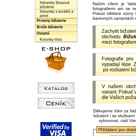
Náramky štrasová
Naším cílem je Vaš
bižuterie
fotografiemi ani se 
Náramky z korálků a
Pokud některé vzory 
perel
barevných variantách 
Prsteny bižuterie
Brože bižuterie
Zachytit bižuter
Ostatní
obchodu
Bižut
Korunky miss
mezi fotografiem
Fotografie pr
vypadají lépe.
po rozbalení b
V našem obc
variant. Pokud 
dle Vašich poža
Děkujeme Vám za Vaš
bižuterií i se služba
vyhovovat, rádi Vá
Přihlášení pro distr