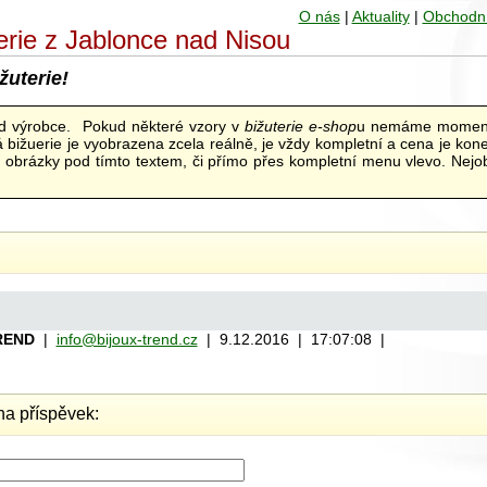
O nás
|
Aktuality
|
Obchodn
uterie z Jablonce nad Nisou
žuterie!
od výrobce. Pokud některé vzory v
bižuterie e-shop
u nemáme moment
bižuerie je vyobrazena zcela reálně, je vždy kompletní a cena je kon
ní obrázky pod tímto textem, či přímo přes kompletní menu vlevo. Nejob
REND
|
info@bijoux-trend.cz
| 9.12.2016 | 17:07:08 |
a příspěvek: