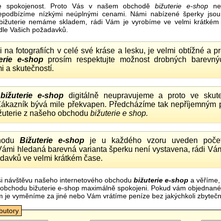
e spokojenost. Proto Vás v našem obchodě
bižuterie e-shop
nel
nepodbízíme nízkými neúplnými cenami. Námi nabízené šperky jsou
bižuterie nemáme skladem, rádi Vám je vyrobíme ve velmi krátkém č
dle Vašich požadavků.
ii na fotografiích v celé své kráse a lesku, je velmi obtížné a 
erie e-shop
prosím respektujte možnost drobných barevný
i a skutečností.
o
bižuterie e-shop
digitálně neupravujeme a proto ve skute
 Zákazník bývá mile překvapen. Předcházíme tak nepříjemným
ižuterie z našeho obchodu
bižuterie e shop.
hodu
Bižuterie e-shop
je u každého vzoru uveden počet
Vámi hledaná barevná varianta šperku není vystavena, rádi Vám
davků ve velmi krátkém čase.
i návštěvu našeho internetového obchodu
bižuterie e-shop
a věříme,
mi obchodu bižuterie e-shop maximálně spokojeni. Pokud vám objednan
m je vyměníme za jiné nebo Vám vrátíme peníze bez jakýchkoli zbyte
ibutory