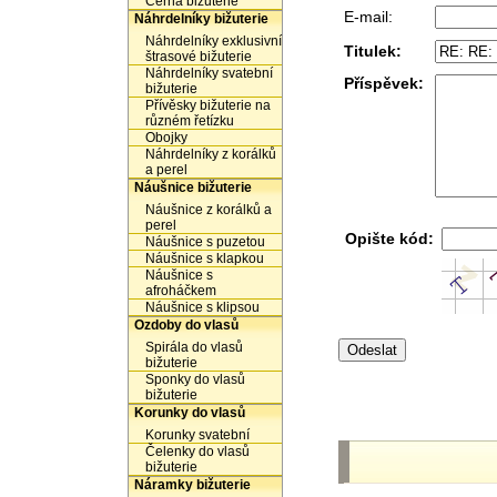
Černá bižuterie
E-mail:
Náhrdelníky bižuterie
Náhrdelníky exklusivní
Titulek:
štrasové bižuterie
Náhrdelníky svatební
Příspěvek:
bižuterie
Přívěsky bižuterie na
různém řetízku
Obojky
Náhrdelníky z korálků
a perel
Náušnice bižuterie
Náušnice z korálků a
perel
Opište kód:
Náušnice s puzetou
Náušnice s klapkou
Náušnice s
afroháčkem
Náušnice s klipsou
Ozdoby do vlasů
Spirála do vlasů
bižuterie
Sponky do vlasů
bižuterie
Korunky do vlasů
Korunky svatební
Čelenky do vlasů
bižuterie
Náramky bižuterie