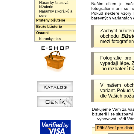
Náramky štrasová
Naším cílem je Vaš
bižuterie
fotografiemi ani se 
Náramky z korálků a
Pokud některé vzory 
perel
barevných variantách 
Prsteny bižuterie
Brože bižuterie
Zachytit bižuter
Ostatní
obchodu
Bižut
Korunky miss
mezi fotografiem
Fotografie pr
vypadají lépe.
po rozbalení b
V našem obc
variant. Pokud 
dle Vašich poža
Děkujeme Vám za Vaš
bižuterií i se služba
vyhovovat, rádi Vá
Přihlášení pro distr