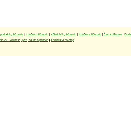
podmínky bižuterie
|
Naušnice bižuterie
|
Náhrdelníky bižuterie
|
Naušnice bižuterie
|
Černá bižuterie
|
Kvali
lístek - wellness, pivo, sauna a pohoda
|
Truhlářství šťastný