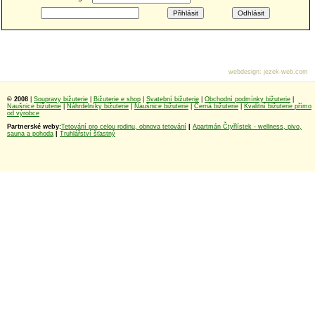
webdesign
:
jezek-web.com
© 2008
|
Soupravy bižuterie
|
Bižuterie e shop
|
Svatební bižuterie
|
Obchodní podmínky bižuterie
|
Naušnice bižuterie
|
Náhrdelníky bižuterie
|
Naušnice bižuterie
|
Černá bižuterie
|
Kvalitní bižuterie přímo
od výrobce
Partnerské weby:
Tetování pro celou rodinu, obnova tetování
|
Apartmán Čtyřlístek - wellness, pivo,
sauna a pohoda
|
Truhlářství šťastný