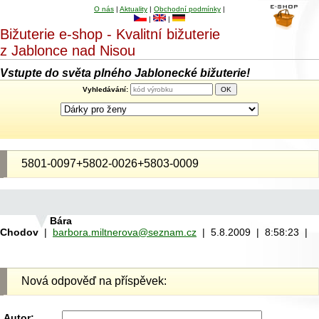
O nás
|
Aktuality
|
Obchodní podmínky
|
|
|
Bižuterie e-shop - Kvalitní bižuterie
z Jablonce nad Nisou
Vstupte do světa plného Jablonecké bižuterie!
Vyhledávání:
5801-0097+5802-0026+5803-0009
Bára
Chodov
|
barbora.miltnerova@seznam.cz
| 5.8.2009 | 8:58:23 |
Nová odpověď na příspěvek:
Autor: