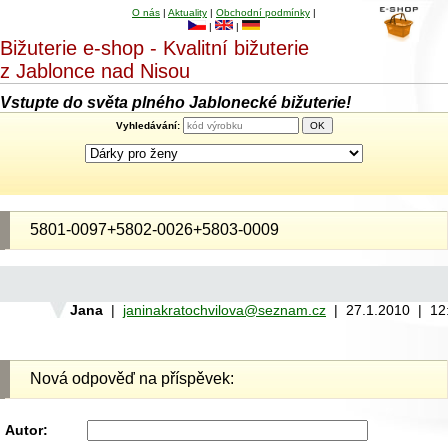
O nás
|
Aktuality
|
Obchodní podmínky
|
|
|
Bižuterie e-shop - Kvalitní bižuterie
z Jablonce nad Nisou
Vstupte do světa plného Jablonecké bižuterie!
Vyhledávání:
5801-0097+5802-0026+5803-0009
Jana
|
janinakratochvilova@seznam.cz
| 27.1.2010 | 12
Nová odpověď na příspěvek:
Autor: