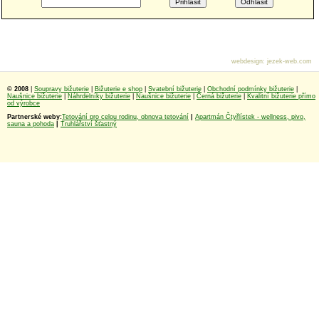
webdesign
:
jezek-web.com
© 2008
|
Soupravy bižuterie
|
Bižuterie e shop
|
Svatební bižuterie
|
Obchodní podmínky bižuterie
|
Naušnice bižuterie
|
Náhrdelníky bižuterie
|
Naušnice bižuterie
|
Černá bižuterie
|
Kvalitní bižuterie přímo
od výrobce
Partnerské weby:
Tetování pro celou rodinu, obnova tetování
|
Apartmán Čtyřlístek - wellness, pivo,
sauna a pohoda
|
Truhlářství šťastný