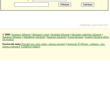
webdesign
:
jezek-web.com
© 2008
|
Soupravy bižuterie
|
Bižuterie e shop
|
Svatební bižuterie
|
Obchodní podmínky bižuterie
|
Naušnice bižuterie
|
Náhrdelníky bižuterie
|
Naušnice bižuterie
|
Černá bižuterie
|
Kvalitní bižuterie přímo
od výrobce
Partnerské weby:
Tetování pro celou rodinu, obnova tetování
|
Apartmán Čtyřlístek - wellness, pivo,
sauna a pohoda
|
Truhlářství šťastný