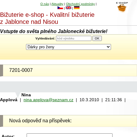
O nás
|
Aktuality
|
Obchodní podmínky
|
|
|
Bižuterie e-shop - Kvalitní bižuterie
z Jablonce nad Nisou
Vstupte do světa plného Jablonecké bižuterie!
Vyhledávání:
7201-0007
Nina
Applová
|
nina.applova@seznam.cz
| 10.3.2010 | 21:11:36 |
Nová odpověď na příspěvek:
Autor: