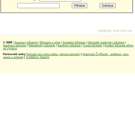
webdesign
:
jezek-web.com
© 2008
|
Soupravy bižuterie
|
Bižuterie e shop
|
Svatební bižuterie
|
Obchodní podmínky bižuterie
|
Naušnice bižuterie
|
Náhrdelníky bižuterie
|
Naušnice bižuterie
|
Černá bižuterie
|
Kvalitní bižuterie přímo
od výrobce
Partnerské weby:
Tetování pro celou rodinu, obnova tetování
|
Apartmán Čtyřlístek - wellness, pivo,
sauna a pohoda
|
Truhlářství šťastný