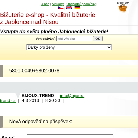
O nás
|
Aktuality
|
Obchodní podmínky
|
|
|
Bižuterie e-shop - Kvalitní bižuterie
z Jablonce nad Nisou
Vstupte do světa plného Jablonecké bižuterie!
Vyhledávání:
5801-0049+5802-0078
BIJOUX-TREND
|
info@bijoux-
trend.cz
| 4.3.2013 | 8:30:30 |
Nová odpověď na příspěvek:
Autor: