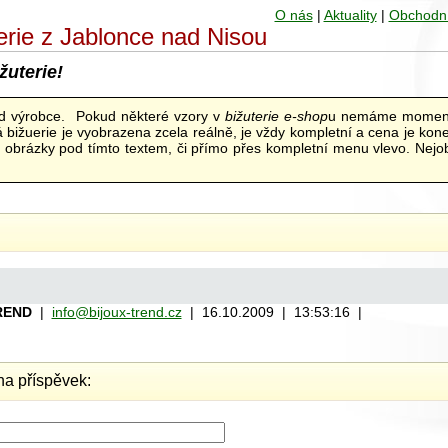
O nás
|
Aktuality
|
Obchodn
uterie z Jablonce nad Nisou
žuterie!
od výrobce. Pokud některé vzory v
bižuterie e-shop
u nemáme moment
bižuerie je vyobrazena zcela reálně, je vždy kompletní a cena je kon
ní obrázky pod tímto textem, či přímo přes kompletní menu vlevo. Nejob
REND
|
info@bijoux-trend.cz
| 16.10.2009 | 13:53:16 |
a příspěvek: