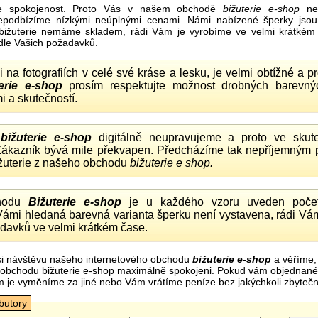
e spokojenost. Proto Vás v našem obchodě
bižuterie e-shop
nel
nepodbízíme nízkými neúplnými cenami. Námi nabízené šperky jsou
bižuterie nemáme skladem, rádi Vám je vyrobíme ve velmi krátkém č
dle Vašich požadavků.
ii na fotografiích v celé své kráse a lesku, je velmi obtížné a 
erie e-shop
prosím respektujte možnost drobných barevný
i a skutečností.
o
bižuterie e-shop
digitálně neupravujeme a proto ve skute
 Zákazník bývá mile překvapen. Předcházíme tak nepříjemným
ižuterie z našeho obchodu
bižuterie e shop.
hodu
Bižuterie e-shop
je u každého vzoru uveden počet
Vámi hledaná barevná varianta šperku není vystavena, rádi Vám
davků ve velmi krátkém čase.
i návštěvu našeho internetového obchodu
bižuterie e-shop
a věříme,
mi obchodu bižuterie e-shop maximálně spokojeni. Pokud vám objednan
m je vyměníme za jiné nebo Vám vrátíme peníze bez jakýchkoli zbyte
ibutory