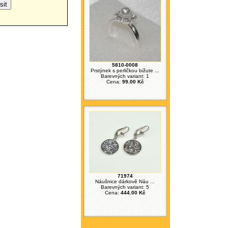
5810-0008
Prstýnek s perličkou bižute ...
Barevných variant: 1
Cena:
99.00 Kč
71974
Náušnice dárkově Náu ...
Barevných variant: 5
Cena:
444.00 Kč