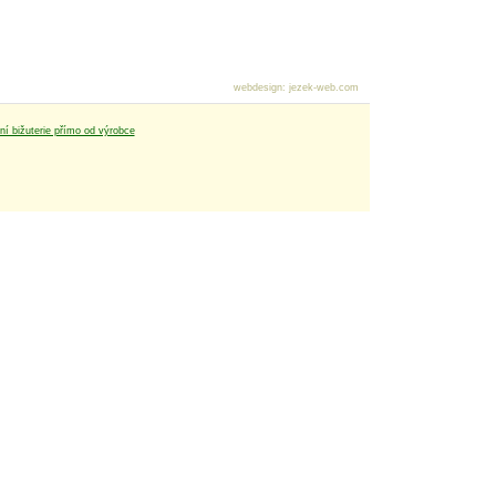
webdesign
:
jezek-web.com
tní bižuterie přímo od výrobce