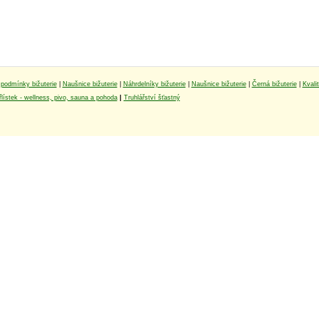
podmínky bižuterie
|
Naušnice bižuterie
|
Náhrdelníky bižuterie
|
Naušnice bižuterie
|
Černá bižuterie
|
Kvali
lístek - wellness, pivo, sauna a pohoda
|
Truhlářství šťastný