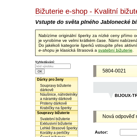
Bižuterie e-shop - Kvalitní biž
Vstupte do světa plného Jablonecké bi
Nabízíme originální šperky za nízké ceny přímo 
je vyrobíme ve velmi krátkém čase. Námi nabízená 
Do jakékoli kategorie šperků vstoupíte přes aktiv
e-shop
u je klasická štrasová a
svatební bižuterie
.
Vyhledávání:
5804-0021
Dárky pro ženy
Soupravy bižuterie
dárkově
Náušnice, náhrdelníky
BIJOUX-T
a náramky dárkově
Prsteny dárkově
Krabičky na šperky
Soupravy bižuterie
Nová odpověď n
Svatební bižuterie
Exklusivní bižuterie
Lehké štrasové šperky
Autor:
Korálky a perličky