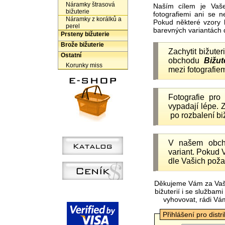
Náramky štrasová
Naším cílem je Vaš
bižuterie
fotografiemi ani se 
Náramky z korálků a
Pokud některé vzory 
perel
barevných variantách 
Prsteny bižuterie
Brože bižuterie
Zachytit bižuter
Ostatní
obchodu
Bižut
Korunky miss
mezi fotografiem
Fotografie pr
vypadají lépe.
po rozbalení b
V našem obc
variant. Pokud 
dle Vašich poža
Děkujeme Vám za Vaš
bižuterií i se služba
vyhovovat, rádi Vá
Přihlášení pro distr