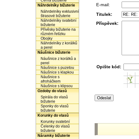
Černá bižuterie
E-mail:
Náhrdelníky bižuterie
Náhrdelníky exklusivní
Titulek:
štrasové bižuterie
Náhrdelníky svatební
Příspěvek:
bižuterie
Přívěsky bižuterie na
různém řetízku
Obojky
Náhrdelníky z korálků
a perel
Náušnice bižuterie
Náušnice z korálků a
perel
Opište kód:
Náušnice s puzetou
Náušnice s klapkou
Náušnice s
afroháčkem
Náušnice s klipsou
Ozdoby do vlasů
Spirála do vlasů
bižuterie
Sponky do vlasů
bižuterie
Korunky do vlasů
Korunky svatební
Čelenky do vlasů
bižuterie
Náramky bižuterie