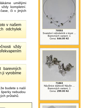
ákáme umělými
 vždy kompletní.
ase, či v jiných
proto v našem
ch odchylek
70593
Svatební náhrdelník s kryst ...
Barevných variant: 1
Cena:
644.00 Kč
čnosti vždy
 překvapením
 barevných
 ji vyrobíme
71863
Náušnice dárkově Náušn ...
 že budete s naší
Barevných variant: 1
Cena:
299.00 Kč
é šperky nebudou
čných průtahů.