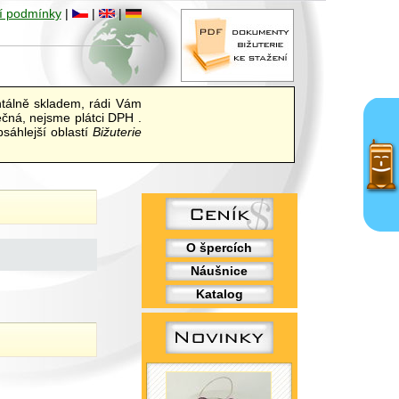
í podmínky
|
|
|
álně skladem, rádi Vám
ečná, nejsme plátci DPH .
sáhlejší oblastí
Bižuterie
O špercích
Náušnice
Katalog