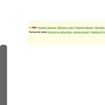
© 2008
|
Soupravy bižuterie
|
Bižuterie e shop
|
Svatební bižuterie
|
Obchodní 
Partnerské weby:
Tetování pro celou rodinu, obnova tetování
|
Apartmán Čtyř