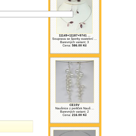
11149+11187+9741 ...
Souprava se šperky svatební ...
Barevných variant: 3
Cena:
586.00 Kč
CE15V
Naušnice z perliček Nauš ...
Barevných variant: 2
Cena:
216.00 Kč