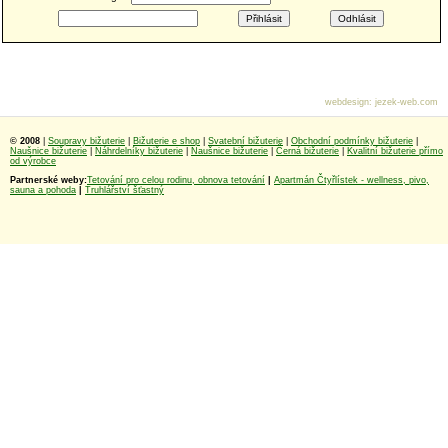
webdesign
:
jezek-web.com
© 2008
|
Soupravy bižuterie
|
Bižuterie e shop
|
Svatební bižuterie
|
Obchodní podmínky bižuterie
|
Naušnice bižuterie
|
Náhrdelníky bižuterie
|
Naušnice bižuterie
|
Černá bižuterie
|
Kvalitní bižuterie přímo
od výrobce
Partnerské weby:
Tetování pro celou rodinu, obnova tetování
|
Apartmán Čtyřlístek - wellness, pivo,
sauna a pohoda
|
Truhlářství šťastný