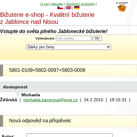
O nás
|
Aktuality
|
Obchodní podmínky
|
|
|
Bižuterie e-shop - Kvalitní bižuterie
z Jablonce nad Nisou
Vstupte do světa plného Jablonecké bižuterie!
Vyhledávání:
5801-0109+5802-0097+5803-0008
dostupnost
Michaela
Žďárská
|
michaela.kacerova@post.cz
| 24.2.2015 | 18:15:31 |
Nová odpověď na příspěvek:
Autor: