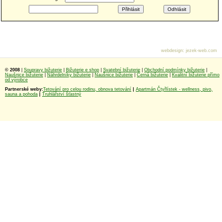
webdesign
:
jezek-web.com
© 2008
|
Soupravy bižuterie
|
Bižuterie e shop
|
Svatební bižuterie
|
Obchodní podmínky bižuterie
|
Naušnice bižuterie
|
Náhrdelníky bižuterie
|
Naušnice bižuterie
|
Černá bižuterie
|
Kvalitní bižuterie přímo
od výrobce
Partnerské weby:
Tetování pro celou rodinu, obnova tetování
|
Apartmán Čtyřlístek - wellness, pivo,
sauna a pohoda
|
Truhlářství šťastný