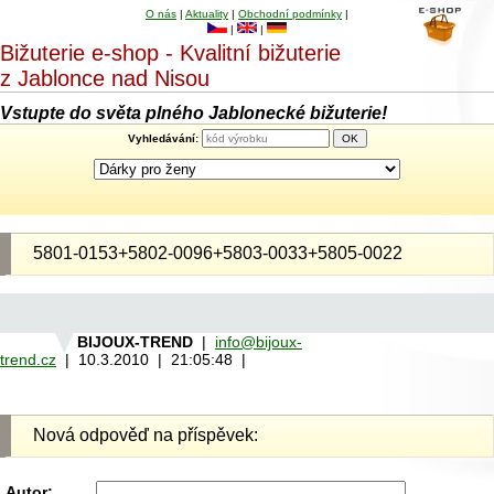
O nás
|
Aktuality
|
Obchodní podmínky
|
|
|
Bižuterie e-shop - Kvalitní bižuterie
z Jablonce nad Nisou
Vstupte do světa plného Jablonecké bižuterie!
Vyhledávání:
5801-0153+5802-0096+5803-0033+5805-0022
BIJOUX-TREND
|
info@bijoux-
trend.cz
| 10.3.2010 | 21:05:48 |
Nová odpověď na příspěvek:
Autor: