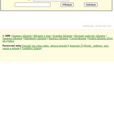
webdesign
:
jezek-web.com
© 2008
|
Soupravy bižuterie
|
Bižuterie e shop
|
Svatební bižuterie
|
Obchodní podmínky bižuterie
|
Naušnice bižuterie
|
Náhrdelníky bižuterie
|
Naušnice bižuterie
|
Černá bižuterie
|
Kvalitní bižuterie přímo
od výrobce
Partnerské weby:
Tetování pro celou rodinu, obnova tetování
|
Apartmán Čtyřlístek - wellness, pivo,
sauna a pohoda
|
Truhlářství šťastný