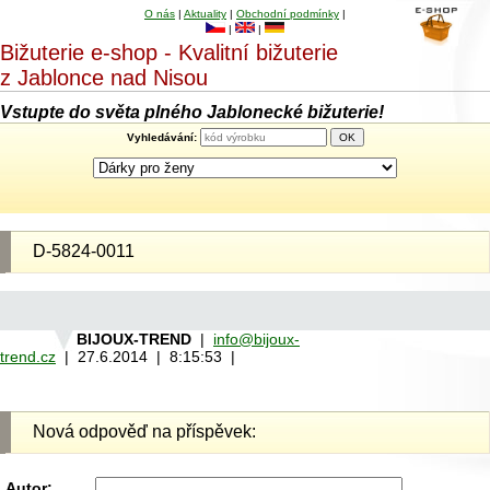
O nás
|
Aktuality
|
Obchodní podmínky
|
|
|
Bižuterie e-shop - Kvalitní bižuterie
z Jablonce nad Nisou
Vstupte do světa plného Jablonecké bižuterie!
Vyhledávání:
D-5824-0011
BIJOUX-TREND
|
info@bijoux-
trend.cz
| 27.6.2014 | 8:15:53 |
Nová odpověď na příspěvek:
Autor: