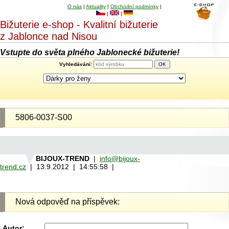
O nás
|
Aktuality
|
Obchodní podmínky
|
|
|
Bižuterie e-shop - Kvalitní bižuterie
z Jablonce nad Nisou
Vstupte do světa plného Jablonecké bižuterie!
Vyhledávání:
5806-0037-S00
BIJOUX-TREND
|
info@bijoux-
trend.cz
| 13.9.2012 | 14:55:58 |
Nová odpověď na příspěvek:
Autor: