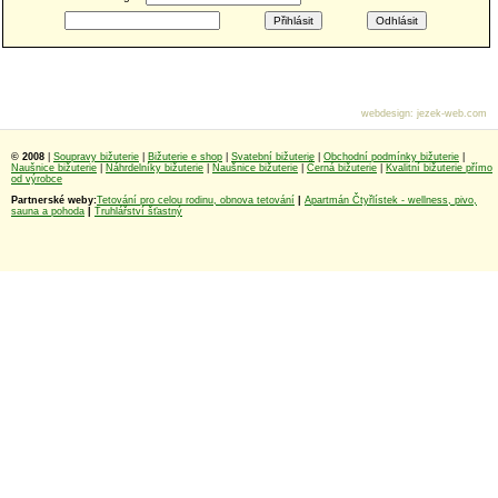
webdesign
:
jezek-web.com
© 2008
|
Soupravy bižuterie
|
Bižuterie e shop
|
Svatební bižuterie
|
Obchodní podmínky bižuterie
|
Naušnice bižuterie
|
Náhrdelníky bižuterie
|
Naušnice bižuterie
|
Černá bižuterie
|
Kvalitní bižuterie přímo
od výrobce
Partnerské weby:
Tetování pro celou rodinu, obnova tetování
|
Apartmán Čtyřlístek - wellness, pivo,
sauna a pohoda
|
Truhlářství šťastný