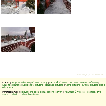
webdesign
:
jezek-web.com
© 2008
|
Soupravy bižuterie
|
Bižuterie e shop
|
Svatební bižuterie
|
Obchodní podmínky bižuterie
|
Naušnice bižuterie
|
Náhrdelníky bižuterie
|
Naušnice bižuterie
|
Černá bižuterie
|
Kvalitní bižuterie přímo
od výrobce
Partnerské weby:
Tetování pro celou rodinu, obnova tetování
|
Apartmán Čtyřlístek - wellness, pivo,
sauna a pohoda
|
Truhlářství šťastný