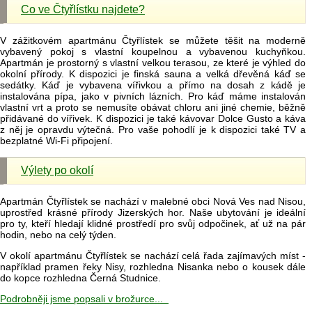
Co ve Čtyřlístku najdete?
V zážitkovém apartmánu Čtyřlístek se můžete těšit na moderně
vybavený pokoj s vlastní koupelnou a vybavenou kuchyňkou.
Apartmán je prostorný s vlastní velkou terasou, ze které je výhled do
okolní přírody. K dispozici je finská sauna a velká dřevěná káď se
sedátky. Káď je vybavena vířivkou a přímo na dosah z kádě je
instalována pípa, jako v pivních lázních. Pro káď máme instalován
vlastní vrt a proto se nemusíte obávat chloru ani jiné chemie, běžně
přidávané do vířivek. K dispozici je také kávovar Dolce Gusto a káva
z něj je opravdu výtečná. Pro vaše pohodlí je k dispozici také TV a
bezplatné Wi-Fi připojení.
Výlety po okolí
Apartmán Čtyřlístek se nachází v malebné obci Nová Ves nad Nisou,
uprostřed krásné přírody Jizerských hor. Naše ubytování je ideální
pro ty, kteří hledají klidné prostředí pro svůj odpočinek, ať už na pár
hodin, nebo na celý týden.
V okolí apartmánu Čtyřlístek se nachází celá řada zajímavých míst -
například pramen řeky Nisy, rozhledna Nisanka nebo o kousek dále
do kopce rozhledna Černá Studnice.
Podrobněji jsme popsali v brožurce...