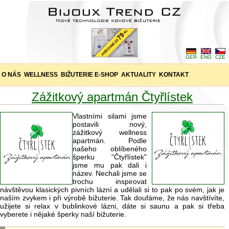
GER
ENG
CZE
O NÁS
WELLNESS
BIŽUTERIE E-SHOP
AKTUALITY
KONTAKT
Zážitkový apartmán Čtyřlístek
Vlastními silami jsme
postavili nový,
zážitkový wellness
apartmán. Podle
našeho oblíbeného
šperku "Čtyřlístek"
jsme mu pak dali i
název. Nechali jsme se
trochu inspirovat
návštěvou klasických pivních lázní a udělali si to pak po svém, jak je
naším zvykem i při výrobě bižuterie. Tak doufáme, že nás navštívíte,
užijete si relax v bublinkové lázni, dáte si saunu a pak si třeba
vyberete i nějaké šperky naší bižuterie.