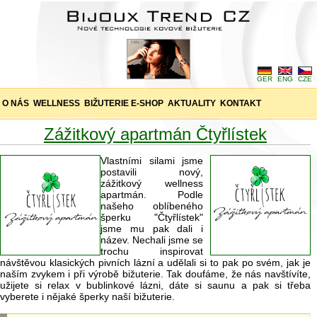
GER
ENG
CZE
O NÁS
WELLNESS
BIŽUTERIE E-SHOP
AKTUALITY
KONTAKT
Zážitkový apartmán Čtyřlístek
Vlastními silami jsme
postavili nový,
zážitkový wellness
apartmán. Podle
našeho oblíbeného
šperku "Čtyřlístek"
jsme mu pak dali i
název. Nechali jsme se
trochu inspirovat
návštěvou klasických pivních lázní a udělali si to pak po svém, jak je
naším zvykem i při výrobě bižuterie. Tak doufáme, že nás navštívíte,
užijete si relax v bublinkové lázni, dáte si saunu a pak si třeba
vyberete i nějaké šperky naší bižuterie.