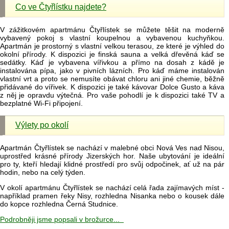
Co ve Čtyřlístku najdete?
V zážitkovém apartmánu Čtyřlístek se můžete těšit na moderně
vybavený pokoj s vlastní koupelnou a vybavenou kuchyňkou.
Apartmán je prostorný s vlastní velkou terasou, ze které je výhled do
okolní přírody. K dispozici je finská sauna a velká dřevěná káď se
sedátky. Káď je vybavena vířivkou a přímo na dosah z kádě je
instalována pípa, jako v pivních lázních. Pro káď máme instalován
vlastní vrt a proto se nemusíte obávat chloru ani jiné chemie, běžně
přidávané do vířivek. K dispozici je také kávovar Dolce Gusto a káva
z něj je opravdu výtečná. Pro vaše pohodlí je k dispozici také TV a
bezplatné Wi-Fi připojení.
Výlety po okolí
Apartmán Čtyřlístek se nachází v malebné obci Nová Ves nad Nisou,
uprostřed krásné přírody Jizerských hor. Naše ubytování je ideální
pro ty, kteří hledají klidné prostředí pro svůj odpočinek, ať už na pár
hodin, nebo na celý týden.
V okolí apartmánu Čtyřlístek se nachází celá řada zajímavých míst -
například pramen řeky Nisy, rozhledna Nisanka nebo o kousek dále
do kopce rozhledna Černá Studnice.
Podrobněji jsme popsali v brožurce...