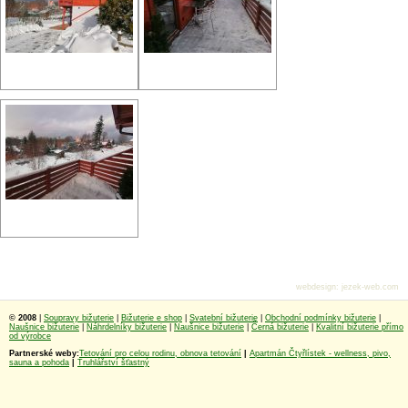
webdesign
:
jezek-web.com
© 2008
|
Soupravy bižuterie
|
Bižuterie e shop
|
Svatební bižuterie
|
Obchodní podmínky bižuterie
|
Naušnice bižuterie
|
Náhrdelníky bižuterie
|
Naušnice bižuterie
|
Černá bižuterie
|
Kvalitní bižuterie přímo
od výrobce
Partnerské weby:
Tetování pro celou rodinu, obnova tetování
|
Apartmán Čtyřlístek - wellness, pivo,
sauna a pohoda
|
Truhlářství šťastný