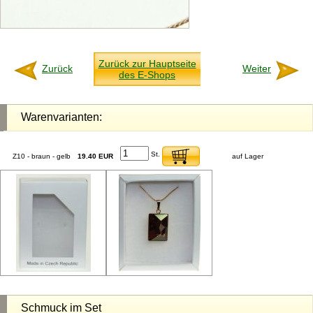
Zurück zur Hauptseite
Zurück
Weiter
des E-Shops
Warenvarianten:
St.
Z10 - braun - gelb
19.40 EUR
auf Lager
Schmuck im Set