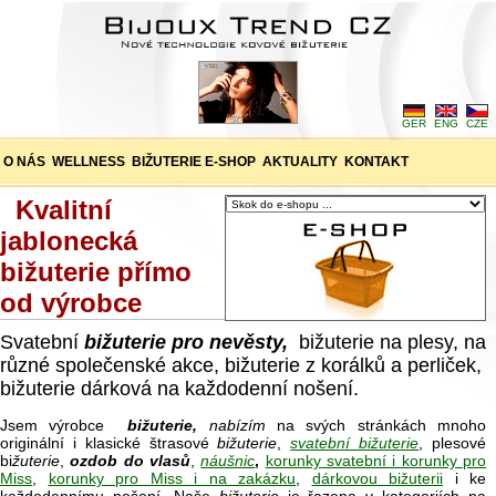
GER
ENG
CZE
O NÁS
WELLNESS
BIŽUTERIE E-SHOP
AKTUALITY
KONTAKT
Kvalitní
jablonecká
bižuterie přímo
od výrobce
Svatební
bižuterie pro nevěsty,
bižuterie na plesy, na
různé společenské akce, bižuterie z korálků a perliček,
bižuterie dárková na každodenní nošení.
Jsem výrobce
bižuterie,
nabízím
na svých stránkách mnoho
originální i klasické štrasové
bižuterie
,
svatební bižuterie
, plesové
bi
žuterie
,
ozdob do vlasů
,
náušnic
,
korunky svatební i korunky pro
Miss
,
korunky pro Miss i na zakázku
,
dárkovou bižuterii
i ke