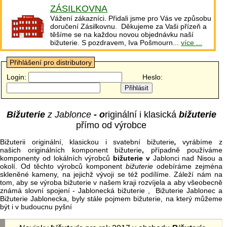
ZÁSILKOVNA
Vážení zákazníci. Přidali jsme pro Vás ve způsobu
doručení Zásilkovnu. Děkujeme za Vaši přízeň a
těšíme se na každou novou objednávku naší
bižuterie. S pozdravem, Iva Pošmourn...
více ...
Přihlášení pro distributory
Login:
Heslo:
Bižuterie
z Jablonce
- o
riginální i klasická
bižuterie
přímo od výrobce
Bižuterii originální, klasickou i svatební bižuterie
,
vyrábíme z
našich originálních komponent bižuterie
,
případně používáme
komponenty od lokálních výrobců
bižuterie v
Jablonci nad Nisou a
okolí. Od těchto výrobců komponent
bižuterie
odebíráme zejména
skleněné kameny, na jejichž vývoji se též podílíme. Záleží nám na
tom, aby se výroba bižuterie v našem kraji rozvíjela a aby všeobecně
známá slovní spojení - Jablonecká bižuterie , Bižuterie Jablonec a
Bižuterie Jablonecka, byly stále pojmem bižuterie, na který můžeme
být i v budoucnu pyšní