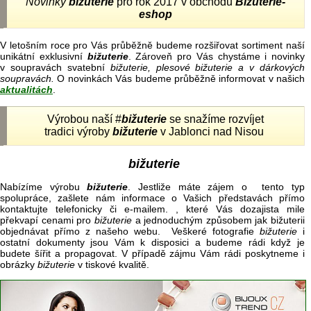
Novinky
bižuterie
pro rok 2017 v obchodu
Bižuterie-
eshop
V letošním roce pro Vás průběžně budeme rozšiřovat sortiment naší
unikátní exklusivní
bižuterie
. Zároveň pro Vás chystáme i novinky
v soupravách svatební
bižuterie, plesové bižuterie a v dárkových
soupravách.
O novinkách Vás budeme průběžně informovat v našich
aktualitách
.
Výrobou naší #
bižuterie
se snažíme rozvíjet
tradici výroby
bižuterie
v Jablonci nad Nisou
bižuterie
Nabízíme výrobu
bižuterie
. Jestliže máte zájem o tento typ
spolupráce, zašlete nám informace o Vašich představách přímo
kontaktujte telefonicky či e-mailem. , které Vás dozajista mile
překvapí cenami pro
bižuterie
a jednoduchým způsobem jak bižuterii
objednávat přímo z našeho webu. Veškeré fotografie
bižuterie
i
ostatní dokumenty jsou Vám k disposici a budeme rádi když je
budete šířit a propagovat. V případě zájmu Vám rádi poskytneme i
obrázky
bižuterie
v tiskové kvalitě.