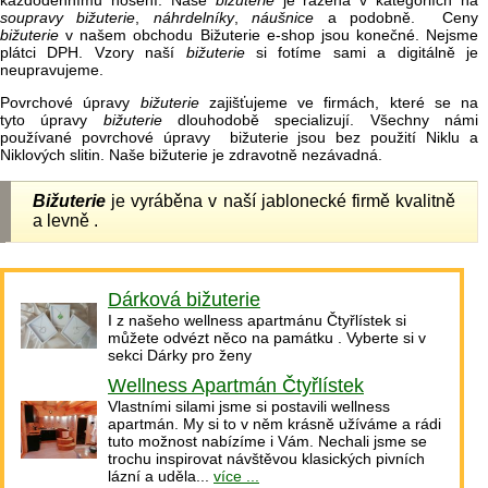
každodennímu nošení. Naše
bižuterie
je řazena v kategoriích na
soupravy bižuterie
,
náhrdelníky
,
náušnice
a podobně. Ceny
bižuterie
v našem obchodu Bižuterie e-shop jsou konečné. Nejsme
plátci DPH. Vzory naší
bižuterie
si fotíme sami a digitálně je
neupravujeme.
Povrchové úpravy
bižuterie
zajišťujeme ve firmách, které se na
tyto úpravy
bižuterie
dlouhodobě specializují. Všechny námi
používané povrchové úpravy bižuterie jsou bez použití Niklu a
Niklových slitin. Naše bižuterie je zdravotně nezávadná.
Bižuterie
je vyráběna v naší jablonecké firmě kvalitně
a levně .
Dárková bižuterie
I z našeho wellness apartmánu Čtyřlístek si
můžete odvézt něco na památku . Vyberte si v
sekci Dárky pro ženy
Wellness Apartmán Čtyřlístek
Vlastními silami jsme si postavili wellness
apartmán. My si to v něm krásně užíváme a rádi
tuto možnost nabízíme i Vám. Nechali jsme se
trochu inspirovat návštěvou klasických pivních
lázní a uděla...
více ...