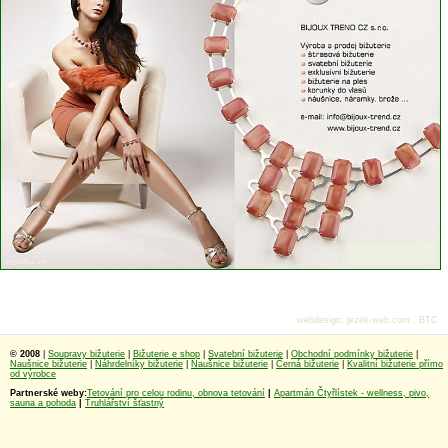
webdesign
:
jezek-web.com
,
BTC
© 2008
|
Soupravy bižuterie
|
Bižuterie e shop
|
Svatební bižuterie
|
Obchodní podmínky bižuterie
|
Naušnice bižuterie
|
Náhrdelníky bižuterie
|
Naušnice bižuterie
|
Černá bižuterie
|
Kvalitní bižuterie přímo
od výrobce
Partnerské weby:
Tetování pro celou rodinu, obnova tetování
|
Apartmán Čtyřlístek - wellness, pivo,
sauna a pohoda
|
Truhlářství šťastný