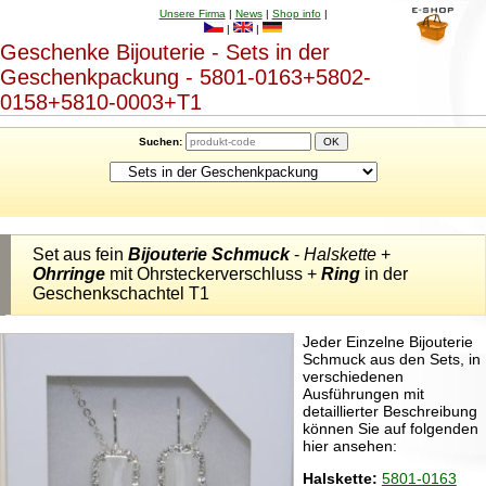
Unsere Firma
|
News
|
Shop info
|
|
|
Geschenke Bijouterie - Sets in der
Geschenkpackung - 5801-0163+5802-
0158+5810-0003+T1
Suchen:
Set aus fein
Bijouterie Schmuck
-
Halskette
+
Ohrringe
mit Ohrsteckerverschluss +
Ring
in der
Geschenkschachtel T1
Jeder Einzelne Bijouterie
Schmuck aus den Sets, in
verschiedenen
Ausführungen mit
detaillierter Beschreibung
können Sie auf folgenden
hier ansehen:
Halskette:
5801-0163