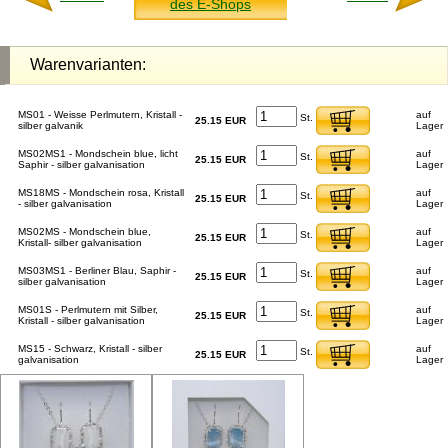
des E-Shops
Warenvarianten:
MS01 - Weisse Perlmutern, Kristall -
auf
St.
25.15 EUR
silber galvanik
Lager
MS02MS1 - Mondschein blue, licht
auf
St.
25.15 EUR
Saphir - silber galvanisation
Lager
MS18MS - Mondschein rosa, Kristall
auf
St.
25.15 EUR
- silber galvanisation
Lager
MS02MS - Mondschein blue,
auf
St.
25.15 EUR
Kristall- silber galvanisation
Lager
MS03MS1 - Berliner Blau, Saphir -
auf
St.
25.15 EUR
silber galvanisation
Lager
MS01S - Perlmutern mit Silber,
auf
St.
25.15 EUR
Kristall - silber galvanisation
Lager
MS15 - Schwarz, Kristall - silber
auf
St.
25.15 EUR
galvanisation
Lager