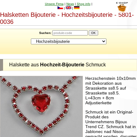
Unsere Firma
|
News
|
Shop info
|
|
|
Halsketten Bijouterie - Hochzeitsbijouterie - 5801-
0036
Suchen:
Halskette aus
Hochzeit-Bijouterie
Schmuck
Herzschenstein 10x10mm
mit Dekoration aus
Strasskette ss8.5 auf
Strasskette ss8.5.
L=43cm + 8cm
Adjustierkette
Schmuck ist ein Original-
Produkt des
Unternehmens Bijoux
Trend CZ. Schmuck hat in
Jablonec nad Nisou
gemacht worden, darunter