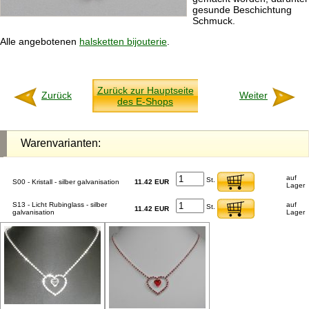
gesunde Beschichtung
Schmuck.
Alle angebotenen
halsketten bijouterie
.
Zurück zur Hauptseite
Zurück
Weiter
des E-Shops
Warenvarianten:
auf
St.
S00 - Kristall - silber galvanisation
11.42 EUR
Lager
S13 - Licht Rubinglass - silber
auf
St.
11.42 EUR
galvanisation
Lager