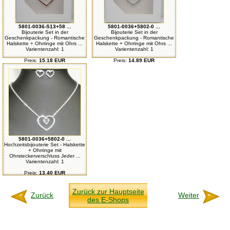
5801-0036-S13+58 ...
5801-0036+5802-0 ...
Bijouterie Set in der
Bijouterie Set in der
Geschenkpackung - Romantische
Geschenkpackung - Romantische
Halskette + Ohrringe mit Ohrs ...
Halskette + Ohrringe mit Ohrs ...
Varientenzahl: 1
Varientenzahl: 1
Preis:
15.18 EUR
Preis:
14.89 EUR
5801-0036+5802-0 ...
Hochzeitsbijouterie Set - Halskette
+ Ohrringe mit
Ohrsteckerverschluss Jeder ...
Varientenzahl: 1
Preis:
13.40 EUR
Zurück zur Hauptseite
Zurück
Weiter
des E-Shops