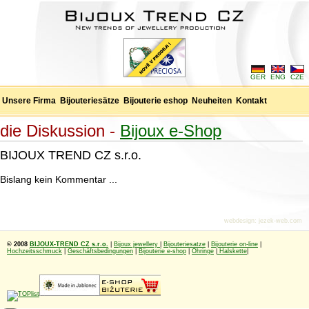
GER
ENG
CZE
Unsere Firma
Bijouteriesätze
Bijouterie eshop
Neuheiten
Kontakt
die Diskussion -
Bijoux e-Shop
BIJOUX TREND CZ s.r.o.
Bislang kein Kommentar ...
webdesign
:
jezek-web.com
© 2008
BIJOUX-TREND CZ s.r.o.
|
Bijoux jewellery
|
Bijouteriesatze
|
Bijouterie on-line
|
Hochzeitsschmuck
|
Geschäftsbedingungen
|
Bijouterie e-shop
|
Ohringe
|
Halskette
|